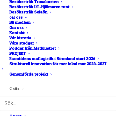
Besöksstråk Trosakusten
Besöksstråk Lill-Hjälmaren runt
Besöksstråk Selaön
OM OSS
Bli medlem
Om oss
Kontakt
Vår historia
Våra stadgar
Poddar från Matklustret
PROJEKT
Framtidens matlogistik i Sörmland start 2026
Besök Thorslundkagge
Strukturell innovation för mer lokal mat 2024-2027
under Aptitrundan 12-
Genomförda projekt
13/9
SÖK
Under Aptitrundan Höst 12-13 september slår vi
upp dörrarna till…
av Rocco Gustafsson