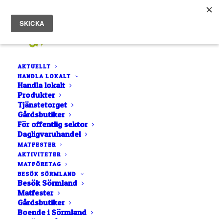
AKTUELLT
HANDLA LOKALT
Handla lokalt
Produkter
Tjänstetorget
Gårdsbutiker
För offentlig sektor
Dagligvaruhandel
LISTA
NÄRA MIG
MATFESTER
AKTIVITETER
KARTA
MATFÖRETAG
BOKSTAVSORDNING
BESÖK SÖRMLAND
Besök Sörmland
Matfester
Gårdsbutiker
Boende i Sörmland