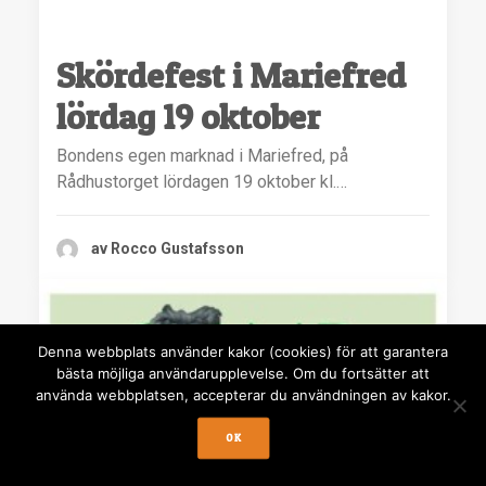
Skördefest i Mariefred
lördag 19 oktober
Bondens egen marknad i Mariefred, på
Rådhustorget lördagen 19 oktober kl.…
av Rocco Gustafsson
Denna webbplats använder kakor (cookies) för att garantera
bästa möjliga användarupplevelse. Om du fortsätter att
använda webbplatsen, accepterar du användningen av kakor.
OK