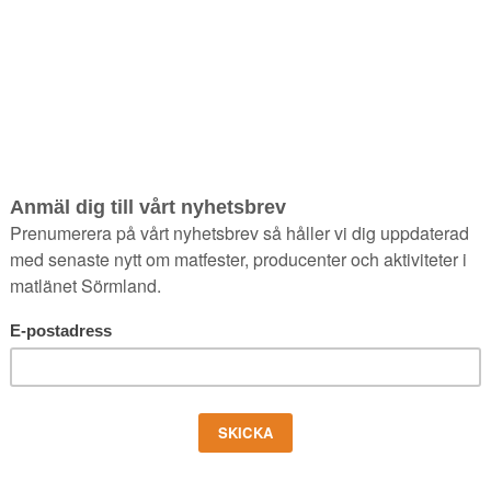
arbetar tillsammans
and är vi lyckligt lottade. Här finns den rika mångfald som behö
rar och äter. I Sörmlands Matkluster bär vi alla på ett engagema
 vi för att den ska bli bättre och godare och att det ska bli roligare
atklustret synliggörs de aktörer som engagerar sig och som därme