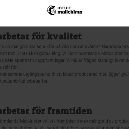
amma ambition är att göra Sörmland till en mer spännande matr
arbetar för kvalitet
ns en mängd olika aspekter på vad som är kvalitet. Närproducerat,
amt mm. Listan kan göras lång. Vi inom Sörmlands Matkluster har 
ns hela spektrat av uppfattningar. Vi håller frågan ständigt levand
 står för.
mensamma utgångspunkt är att lokalt producerad mat lägger grunde
t oupphörligt arbetar för.
arbetar för framtiden
örmlands Matkluster vill vi i framtiden se en mångfald av produ
ka samarbeten. Vi vill se ett rikt utbud av produkter med hög kval