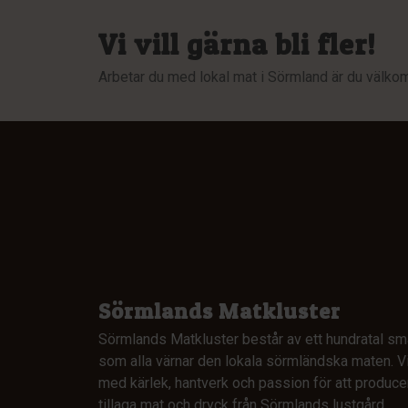
Vi vill gärna bli fler!
Arbetar du med lokal mat i Sörmland är du välko
Sörmlands Matkluster
Sörmlands Matkluster består av ett hundratal sm
som alla värnar den lokala sörmländska maten. Vi
med kärlek, hantverk och passion för att produce
tillaga mat och dryck från Sörmlands lustgård.