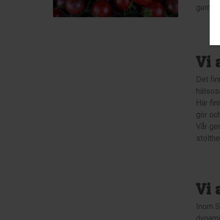
gemens
Vi 
Det fin
hälsos
Här fin
gör och
Vår ge
stolthe
Vi 
Inom S
dynamis