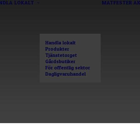
NDLA LOKALT
MATFESTER
AK
Handla lokalt
Produkter
Tjänstetorget
Gårdsbutiker
För offentlig sektor
Dagligvaruhandel