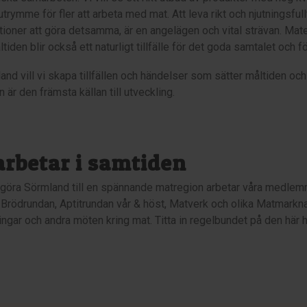
trymme för fler att arbeta med mat. Att leva rikt och njutningsfull
ioner att göra detsamma, är en angelägen och vital strävan. Maten
tiden blir också ett naturligt tillfälle för det goda samtalet och
and vill vi skapa tillfällen och händelser som sätter måltiden och
len är den främsta källan till utveckling.
arbetar i samtiden
t göra Sörmland till en spännande matregion arbetar våra med
 Brödrundan, Aptitrundan vår & höst, Matverk och olika Matmark
ingar och andra möten kring mat. Titta in regelbundet på den här he