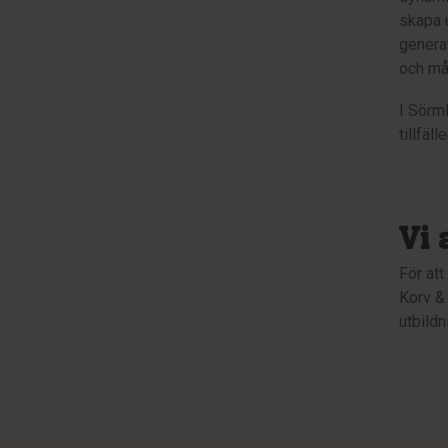
skapa u
generat
och mål
I Sörml
tillfäl
Vi 
För at
Korv &
utbildn