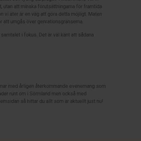
t, utan att minska förutsättningarna för framtida
 vi äter är en väg att göra detta möjligt. Maten
 för att umgås över genrationsgränserna.
 samtalet i fokus. Det är väl känt att sådana
lemmar med årligen återkommande evenemang som
nader runt om i Sörmland men också med
msidan så hittar du allt som är aktuellt just nu!