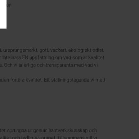
egion.
 ursprungsmärkt, gott, vackert, ekologiskt odlat,
inte bara EN uppfattning om vad som är kvalitet.
e. Och vi är ärliga och transparenta med vad vi
n för bra kvalitet. Ett ställningstagande vi med
kter sprungna ur genuin hantverkskunskap och
itet och tydlig särprägel. Tillsammans vill vi