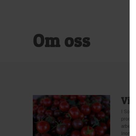
Om oss
Vi 
I Sörml
produce
arbetar
Inom m