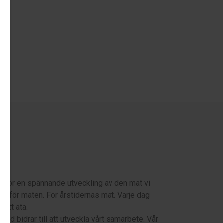
vs för en spännande utveckling av den mat vi
ng för maten. För årstidernas mat. Varje dag
 att äta.
d bidrar till att utveckla vårt samarbete. Vår