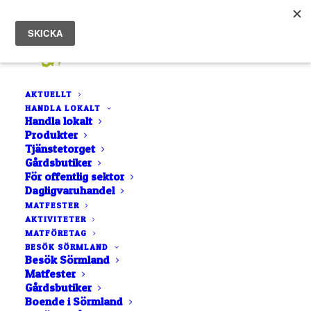
AKTUELLT
HANDLA LOKALT
Handla lokalt
Produkter
Tjänstetorget
Gårdsbutiker
Bli medlem
För offentlig sektor
Dagligvaruhandel
MATFESTER
Vi vill gärna bli fler
AKTIVITETER
MATFÖRETAG
BESÖK SÖRMLAND
Besök Sörmland
Matfester
Gårdsbutiker
Boende i Sörmland