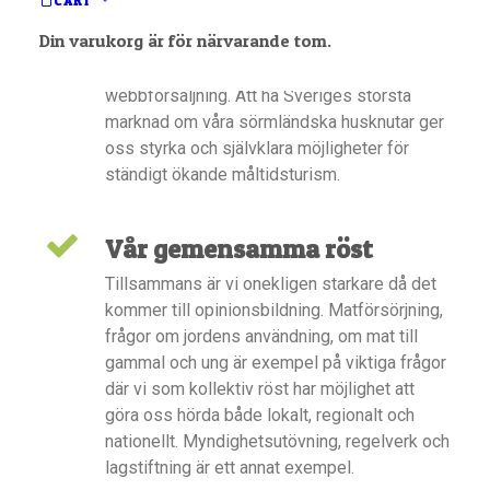
CART
och Höst samt den helt unika Korv- och
Din varukorg är för närvarande tom.
Brödfestivalen. Just nu arbetar vi intensivt på
att optimera vår gemensamma portal för
webbförsäljning. Att ha Sveriges största
marknad om våra sörmländska husknutar ger
oss styrka och självklara möjligheter för
ständigt ökande måltidsturism.
Vår gemensamma röst
Tillsammans är vi onekligen starkare då det
kommer till opinionsbildning. Matförsörjning,
frågor om jordens användning, om mat till
gammal och ung är exempel på viktiga frågor
där vi som kollektiv röst har möjlighet att
göra oss hörda både lokalt, regionalt och
nationellt. Myndighetsutövning, regelverk och
lagstiftning är ett annat exempel.