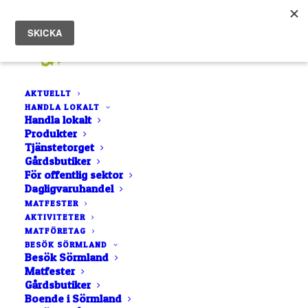
AKTUELLT
HANDLA LOKALT
Handla lokalt
Produkter
Tjänstetorget
Korv och Bröd
Gårdsbutiker
För offentlig sektor
Festivalen ställer in!
Dagligvaruhandel
MATFESTER
AKTIVITETER
11 MARS, 2020
|
IN
AKTUELLT
,
MATFEST
|
AV
ROCCO GUSTAFSSON
MATFÖRETAG
BESÖK SÖRMLAND
Besök Sörmland
Matfester
Gårdsbutiker
Boende i Sörmland