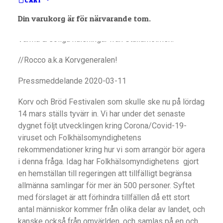
CART
lokalt, stötta dina nära och kära producenter. Var rädd
Din varukorg är för närvarande tom.
om dig och dina nära.
Varma & soliga hälsningar från Stallarholmen.
//Rocco a.k.a Korvgeneralen!
Pressmeddelande 2020-03-11
Korv och Bröd Festivalen som skulle ske nu på lördag
14 mars ställs tyvärr in. Vi har under det senaste
dygnet följt utvecklingen kring Corona/Covid-19-
viruset och Folkhälsomyndighetens
rekommendationer kring hur vi som arrangör bör agera
i denna fråga. Idag har Folkhälsomyndighetens gjort
en hemställan till regeringen att tillfälligt begränsa
allmänna samlingar för mer än 500 personer. Syftet
med förslaget är att förhindra tillfällen då ett stort
antal människor kommer från olika delar av landet, och
kanske också från omvärlden, och samlas på en och