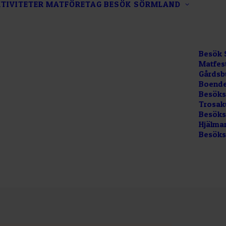
TIVITETER
MATFÖRETAG
BESÖK SÖRMLAND
Besök 
Matfes
Gårdsb
Boende
Besöks
Trosak
Besökss
Hjälma
Besöks