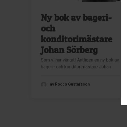
Ny bok av bageri-
och
konditorimästare
Johan Sörberg
Som vi har väntat! Äntligen en ny bok av
bageri- och konditorimästare Johan…
av Rocco Gustafsson