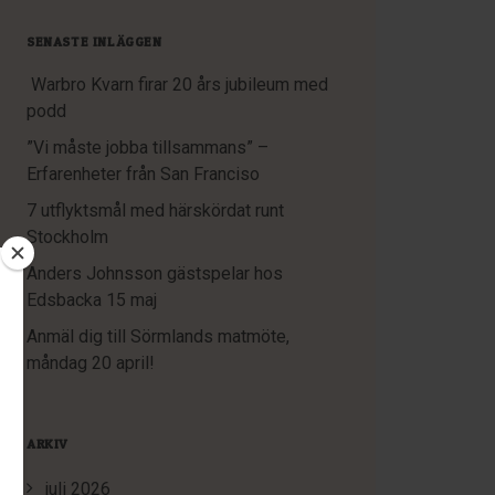
SENASTE INLÄGGEN
Warbro Kvarn firar 20 års jubileum med
podd
”Vi måste jobba tillsammans” –
Erfarenheter från San Franciso
7 utflyktsmål med härskördat runt
Stockholm
Anders Johnsson gästspelar hos
Edsbacka 15 maj
Anmäl dig till Sörmlands matmöte,
måndag 20 april!
ARKIV
juli 2026