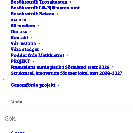
Besöksstråk Trosakusten
Besöksstråk Lill-Hjälmaren runt
Besöksstråk Selaön
OM OSS
Bli medlem
Om oss
Kontakt
Vår historia
Våra stadgar
Poddar från Matklustret
PROJEKT
Framtidens matlogistik i Sörmland start 2026
Strukturell innovation för mer lokal mat 2024-2027
Avskalad elegans i
Genomförda projekt
hamnen
Hamnflanörerna tar gärna klivet in genom den
SÖK
gröna dörren i det lilla…
av Rocco Gustafsson