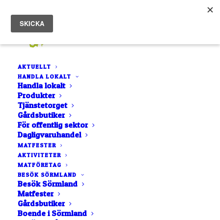
AKTUELLT
HANDLA LOKALT
Handla lokalt
Produkter
Tjänstetorget
Gårdsbutiker
För offentlig sektor
Dagligvaruhandel
LISTA
NÄRA MIG
MATFESTER
AKTIVITETER
KARTA
MATFÖRETAG
BOKSTAVSORDNING
BESÖK SÖRMLAND
Besök Sörmland
Matfester
Gårdsbutiker
Boende i Sörmland