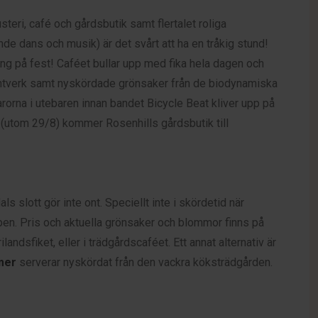
teri, café och gårdsbutik samt flertalet roliga
nde dans och musik) är det svårt att ha en tråkig stund!
ng på fest! Caféet bullar upp med fika hela dagen och
ntverk samt nyskördade grönsaker från de biodynamiska
rorna i utebaren innan bandet Bicycle Beat kliver upp på
(utom 29/8) kommer Rosenhills gårdsbutik till
s slott gör inte ont. Speciellt inte i skördetid när
pen. Pris och aktuella grönsaker och blommor finns på
andsfiket, eller i trädgårdscaféet. Ett annat alternativ är
mer
serverar nyskördat från den vackra köksträdgården.