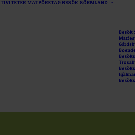
TIVITETER
MATFÖRETAG
BESÖK SÖRMLAND
Besök 
Matfes
Gårdsb
Boende
Besöks
Trosak
Besökss
Hjälma
Besöks