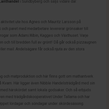
Lanthandel
i Sundbyberg och säljs vidare där.
aktivitet ute hos Agnes och Mauritz Larsson på
k och paret med medarbetare levererar grönsaker till
l krogar som Adam/Albin, Kagges och Växthuset. Varje
 och till bredden full av grönt! Då går också pizzaugnen
ler mail. Andelsägare får också njuta av den stora
ling och matproduktion och här finns gott om mathantverk
tå Kvarn. Här ligger även Nibble Handelsträdgård med sin
med härskördat samt lokala godsaker. Och så erbjuds
ven med trädgårdskooperativet Under Tallarna och har
g. Öppet lördagar och söndagar under skördesäsong.