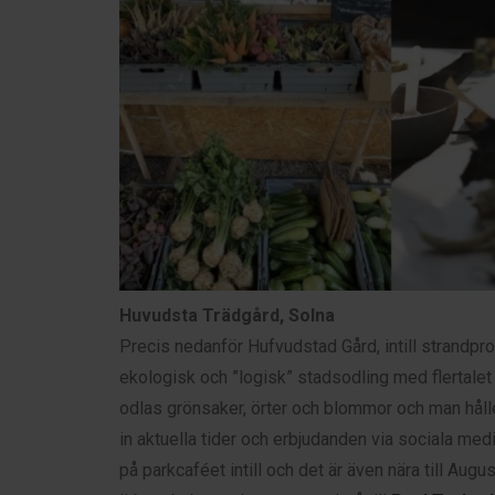
Huvudsta Trädgård, Solna
Precis nedanför Hufvudstad Gård, intill strandpr
ekologisk och ”logisk” stadsodling med flertale
odlas grönsaker, örter och blommor och man hålle
in aktuella tider och erbjudanden via sociala medie
på parkcaféet intill och det är även nära till Au