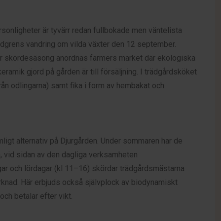
onligheter är tyvärr redan fullbokade men väntelista
undgrens vandring om vilda växter den 12 september.
der skördesäsong anordnas farmers market där ekologiska
ramik gjord på gården är till försäljning. I trädgårdsköket
t från odlingarna) samt fika i form av hembakat och
mligt alternativ på Djurgården. Under sommaren har de
 in, vid sidan av den dagliga verksamheten
gar och lördagar (kl 11–16) skördar trädgårdsmästarna
rknad. Här erbjuds också självplock av biodynamiskt
ch betalar efter vikt.