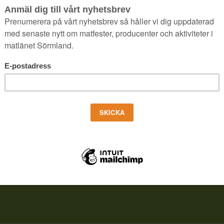
OKTOBER, 2021
|
IN
NYHET
,
SMAKRUNDRESA
|
AV
ROCCO GUSTAFS