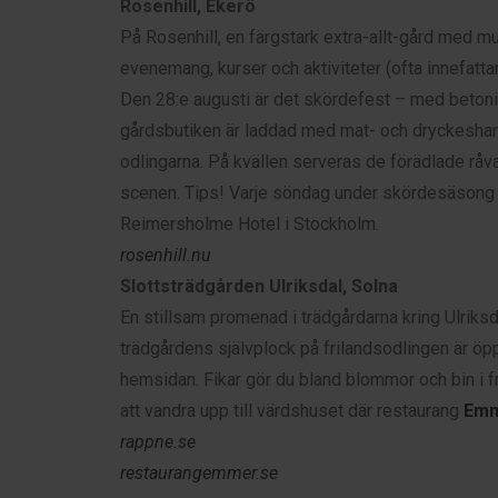
Rosenhill, Ekerö
På Rosenhill, en färgstark extra-allt-gård med mus
evenemang, kurser och aktiviteter (ofta innefatta
Den 28:e augusti är det skördefest – med betoni
gårdsbutiken är laddad med mat- och dryckesha
odlingarna. På kvällen serveras de förädlade råva
scenen. Tips! Varje söndag under skördesäsong 
Reimersholme Hotel i Stockholm.
rosenhill.nu
Slottsträdgården Ulriksdal, Solna
En stillsam promenad i trädgårdarna kring Ulriksdal
trädgårdens självplock på frilandsodlingen är öp
hemsidan. Fikar gör du bland blommor och bin i fril
att vandra upp till värdshuset där restaurang
Em
rappne.se
restaurangemmer.se