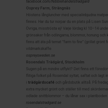
facebook.com/Nibblehandelstradgard
Osprey Farm, Strängnäs
Höstens långluncher med specialinbjudna matpers
finnes. Har du tur norpar du en plats på Lisen S
Övriga, misströsta ej! Varje lördag kl 10–14 un
grönsaker från odlingarna, blommor, honung och ke
finns att äta på temat ”farm to fire” (grillat grön
vildmarkskaffe.
ospreysweden.se
Rosendals Trädgård, Stockholm
Sugen på en mindre utflykt? Det finns ett föredö
flitiga folket på Rosendal syltat, saftat och lagt
i
trädgårdscafé
och gårdsbutik alltså. På freda
extra mycket grönt och ställer till med skördema
odlade snittblommor – du lånar sax i plantboden o
rosendalstradgard.se