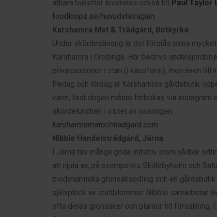
ätbara buketter levereras också till
Paul Taylor 
foodloopz.se/huvudstatragarn
Karshamra Mat & Trädgård, Botkyrka
Under skördesäsong är det förstås extra mycket 
Karshamra i Grödinge. Här bedrivs andelsjordbru
privatpersoner i stan (i kassform), men även til
fredag och lördag är Karshamras gårdsbutik öppen
varm, fast degen måste förbokas via instagram el
skördelunchen i slutet av säsongen.
karshamramatochtradgard.com
Nibble Handelsträdgård, Järna
I Järna tas många goda initiativ inom hållbar od
att njuta av, på exempelvis Skillebyholm och Sal
biodynamiska grönsaksodling och en gårdsbutik 
självplock av snittblommor. Nibble samarbetar ä
ofta deras grönsaker och plantor till försäljnin