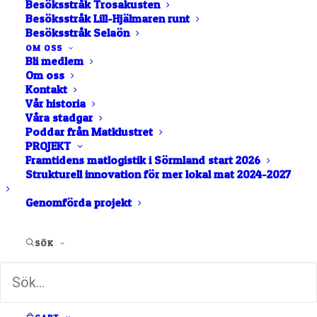
Besöksstråk Trosakusten
Besöksstråk Lill-Hjälmaren runt
Besöksstråk Selaön
OM OSS
Bli medlem
Om oss
Kontakt
Vår historia
Våra stadgar
Poddar från Matklustret
Boka långlunch 2024 •
PROJEKT
Framtidens matlogistik i Sörmland start 2026
Osprey Farm
Strukturell innovation för mer lokal mat 2024-2027
Långlunch 2024 Nu har Osprey Farm släpp sina
Genomförda projekt
långluncher för…
SÖK
av Rocco Gustafsson