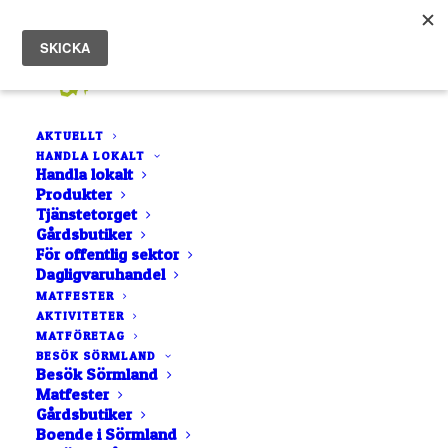
AKTUELLT
HANDLA LOKALT
Handla lokalt
Produkter
Tjänstetorget
Gårdsbutiker
För offentlig sektor
Dagligvaruhandel
LISTA
NÄRA MIG
MATFESTER
AKTIVITETER
KARTA
MATFÖRETAG
BOKSTAVSORDNING
BESÖK SÖRMLAND
Besök Sörmland
Matfester
Gårdsbutiker
Boende i Sörmland