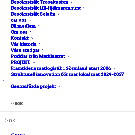
Besöksstråk Trosakusten
Besöksstråk Lill-Hjälmaren runt
Besöksstråk Selaön
OM OSS
Bli medlem
Om oss
Chark
Fågel
Kontakt
Vår historia
Våra stadgar
Poddar från Matklustret
PROJEKT
Framtidens matlogistik i Sörmland start 2026
Strukturell innovation för mer lokal mat 2024-2027
Kött
Sniglar
Genomförda projekt
SÖK
Vilt