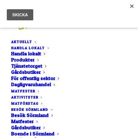
AKTUELLT
HANDLA LOKALT
Handla lokalt
Produkter
Tjänstetorget
Kött, chark och fågel
Gårdsbutiker
För offentlig sektor
Dagligvaruhandel
I sörmland har vi flera producenter av
MATFESTER
kött, chark och fågel.
AKTIVITETER
MATFÖRETAG
BESÖK SÖRMLAND
Besök Sörmland
Matfester
Gårdsbutiker
Boende i Sörmland