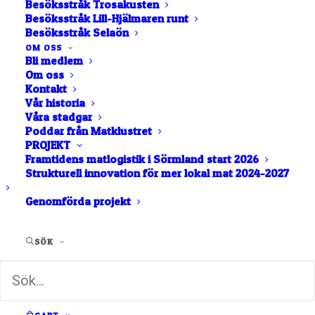
Besöksstråk Trosakusten
Besöksstråk Lill-Hjälmaren runt
Besöksstråk Selaön
Mejeri
OM OSS
Bli medlem
Om oss
Glass
Kontakt
Vår historia
Våra stadgar
Poddar från Matklustret
Ost
Ägg
PROJEKT
Framtidens matlogistik i Sörmland start 2026
Strukturell innovation för mer lokal mat 2024-2027
Genomförda projekt
SÖK
Visar 1 - 8 av 8 lokala matföretag i kategorin "Ost".
LISTA
NÄRA MIG