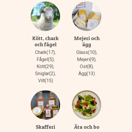
Kött, chark
Mejeri och
och fågel
ägg
Chark(17)
,
Glass(10)
,
Fågel(5)
,
Mejeri(9)
,
Kött(29)
,
Ost(8)
,
Sniglar(2)
,
Ägg(13)
Vilt(15)
Skafferi
Äta och bo