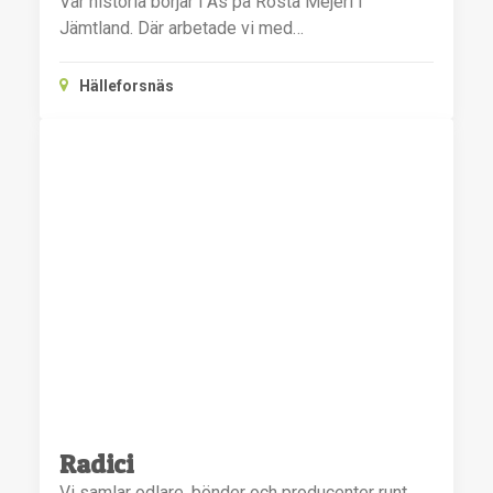
Vår historia börjar i Ås på Rösta Mejeri i
Jämtland. Där arbetade vi med…
Hälleforsnäs
Radici
Vi samlar odlare, bönder och producenter runt