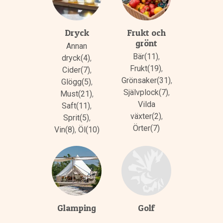
Dryck
Frukt och
grönt
Annan
Bär(11)
,
dryck(4)
,
Frukt(19)
,
Cider(7)
,
Grönsaker(31)
,
Glögg(5)
,
Självplock(7)
,
Must(21)
,
Vilda
Saft(11)
,
växter(2)
,
Sprit(5)
,
Örter(7)
Vin(8)
,
Öl(10)
Glamping
Golf