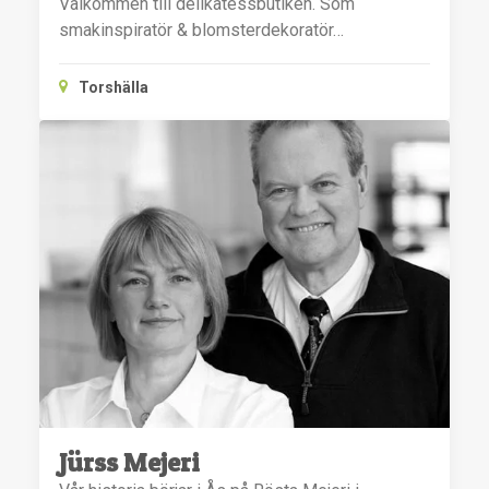
Välkommen till delikatessbutiken. Som
smakinspiratör & blomsterdekoratör…
Torshälla
Jürss Mejeri