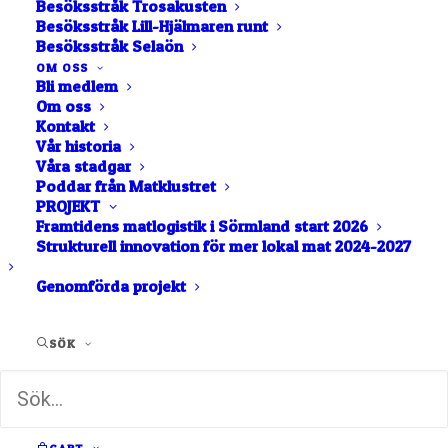
Besöksstråk Trosakusten
Besöksstråk Lill-Hjälmaren runt
Besöksstråk Selaön
OM OSS
Bli medlem
Om oss
Kontakt
Vår historia
Våra stadgar
Visar 1 - 1 av 1 lokala matföretag i kategorin
Poddar från Matklustret
"Byggnasvård".
PROJEKT
Framtidens matlogistik i Sörmland start 2026
LISTA
NÄRA MIG
Strukturell innovation för mer lokal mat 2024-2027
KARTA
Genomförda projekt
BOKSTAVSORDNING
SÖK