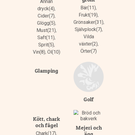
Annan
Bär(11)
,
dryck(4)
,
Frukt(19)
,
Cider(7)
,
Grönsaker(31)
,
Glögg(5)
,
Självplock(7)
,
Must(21)
,
Vilda
Saft(11)
,
växter(2)
,
Sprit(5)
,
Örter(7)
Vin(8)
,
Öl(10)
Glamping
Golf
Kött, chark
och fågel
Mejeri och
Chark(17)
,
ägg