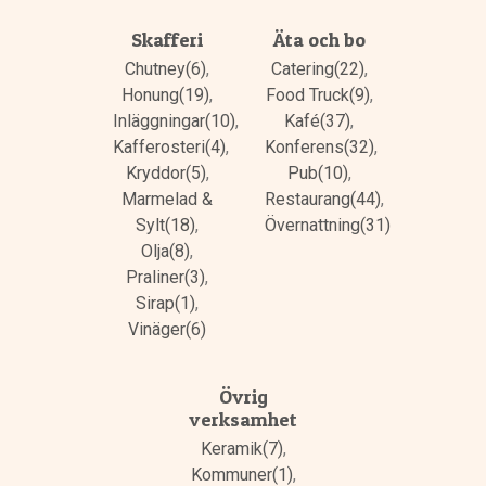
Skafferi
Äta och bo
Chutney(6)
,
Catering(22)
,
Honung(19)
,
Food Truck(9)
,
Inläggningar(10)
,
Kafé(37)
,
Kafferosteri(4)
,
Konferens(32)
,
Kryddor(5)
,
Pub(10)
,
Marmelad &
Restaurang(44)
,
Sylt(18)
,
Övernattning(31)
Olja(8)
,
Praliner(3)
,
Sirap(1)
,
Vinäger(6)
Övrig
verksamhet
Keramik(7)
,
Kommuner(1)
,