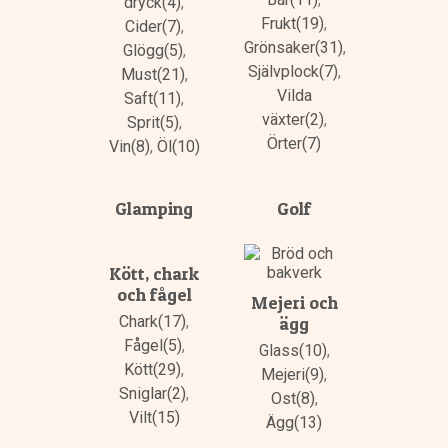
dryck(4)
,
Frukt(19)
,
Cider(7)
,
Grönsaker(31)
,
Glögg(5)
,
Självplock(7)
,
Must(21)
,
Vilda
Saft(11)
,
växter(2)
,
Sprit(5)
,
Örter(7)
Vin(8)
,
Öl(10)
Glamping
Golf
Kött, chark
och fågel
Mejeri och
Chark(17)
,
ägg
Fågel(5)
,
Glass(10)
,
Kött(29)
,
Mejeri(9)
,
Sniglar(2)
,
Ost(8)
,
Vilt(15)
Ägg(13)