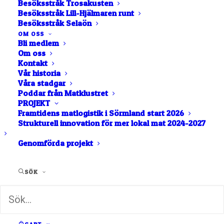
Besöksstråk Trosakusten
Besöksstråk Lill-Hjälmaren runt
Besöksstråk Selaön
Chutney
Honung
OM OSS
Bli medlem
Om oss
Inläggninga
Kontakt
Kafferoster
Vår historia
r
i
Våra stadgar
Poddar från Matklustret
PROJEKT
Kryddor
Marmelad
Framtidens matlogistik i Sörmland start 2026
& Sylt
Strukturell innovation för mer lokal mat 2024-2027
Genomförda projekt
Olja
SÖK
Praliner
Sirap
Vinäger