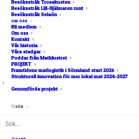
Besöksstråk Trosakusten
Besöksstråk Lill-Hjälmaren runt
Besöksstråk Selaön
OM OSS
Bli medlem
Om oss
Chark
Fågel
Kontakt
Vår historia
Våra stadgar
Poddar från Matklustret
PROJEKT
Framtidens matlogistik i Sörmland start 2026
Strukturell innovation för mer lokal mat 2024-2027
Kött
Sniglar
Genomförda projekt
SÖK
Vilt