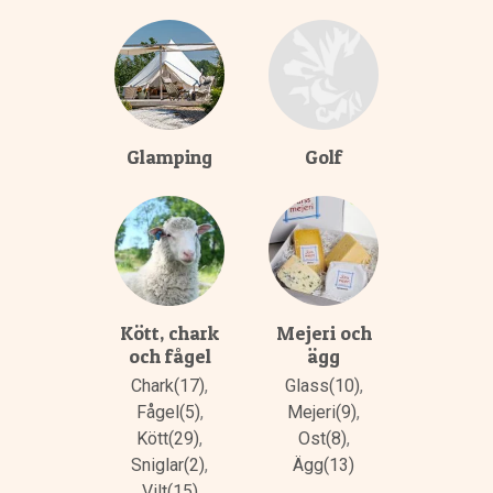
Glamping
Golf
Kött, chark
Mejeri och
och fågel
ägg
Chark(17)
,
Glass(10)
,
Fågel(5)
,
Mejeri(9)
,
Kött(29)
,
Ost(8)
,
Sniglar(2)
,
Ägg(13)
Vilt(15)