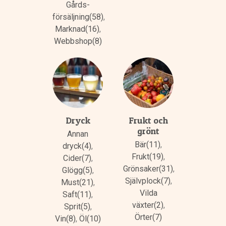
Gårds­
försäljning(58)
,
Marknad(16)
,
Webbshop(8)
Dryck
Frukt och
grönt
Annan
Bär(11)
,
dryck(4)
,
Frukt(19)
,
Cider(7)
,
Grönsaker(31)
,
Glögg(5)
,
Självplock(7)
,
Must(21)
,
Vilda
Saft(11)
,
växter(2)
,
Sprit(5)
,
Örter(7)
Vin(8)
,
Öl(10)