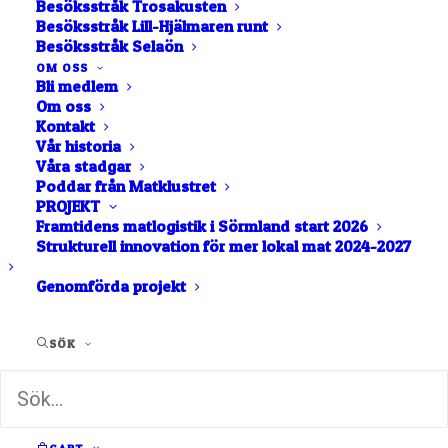
Besöksstråk Trosakusten
Besöksstråk Lill-Hjälmaren runt
Trosa
Besöksstråk Selaön
Mörkö Lamm
OM OSS
Bli medlem
Om oss
Kontakt
BUTIK
Vår historia
Våra stadgar
Poddar från Matklustret
BUTIK OCH GÅRDSFÖRSÄLJNING
PROJEKT
Framtidens matlogistik i Sörmland start 2026
Strukturell innovation för mer lokal mat 2024-2027
CHARK
GÅRDS­FÖRSÄLJNING
Genomförda projekt
KÖTT
KÖTT, CHARK OCH FÅGEL
SÖK
På gränsen mellan Stockholm och Trosa skärgård
ligger gården Furholmen med det vackra
naturreservatet och Tullgarn slott som granne.
Vill du ha egen korv på ditt eget kött? Vi
legotillverkar färskkorv och lufttorkad salami. Vi