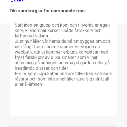
CART
håller till i nya lokaler
hemma på gården på Furholmen i Trosa. Minsta
Din varukorg är för närvarande tom.
köttmängd är 10 kg köttråvara. Du kan få den
stoppad i antingen svinfjälster eller lammfjälster.
Sätt ihop en grupp och kom och tillverka er egen
korv, vi anordnar kurser i både färskkorv och
lufttorkad salami.
Just nu håller vår hemsida på att byggas om och
inte långt fram i tiden kommer vi erbjuda en
webbutik där vi kommer erbjuda korvpåsar med
fryst färskkorv av olika smaker som vi har
utlämning på antingen hemma på gården eller på
bestämda platser och tider.
För er som uppskattar en korv tillverkad av lokala
råvaror och som inte innehåller vare sig nitritsalt
eller E-ämnen