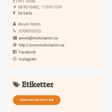
61991 Trosa
58.9010482, 17.5931539
Se karta
Anneli Wallin
0708550552
anneli@morkolamm.se
http://www.morkolamm.se
Facebook
Instagram
Etiketter
SÖRMLANDS MATMÖTE 2026