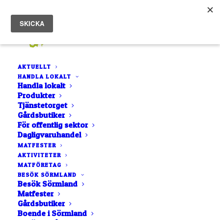
AKTUELLT
HANDLA LOKALT
Hem
Mörkö Lamm
Handla lokalt
Produkter
Tjänstetorget
Gårdsbutiker
För offentlig sektor
Dagligvaruhandel
MATFESTER
AKTIVITETER
MATFÖRETAG
BESÖK SÖRMLAND
Besök Sörmland
Matfester
Gårdsbutiker
Boende i Sörmland