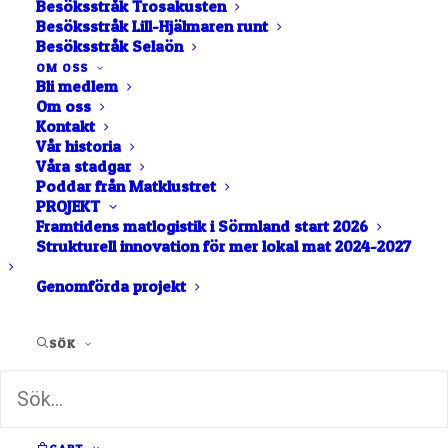
Besöksstråk Trosakusten
Besöksstråk Lill-Hjälmaren runt
Besöksstråk Selaön
OM OSS
Bli medlem
Om oss
Kontakt
Vår historia
Våra stadgar
Poddar från Matklustret
Boka långlunch 2024 •
PROJEKT
Framtidens matlogistik i Sörmland start 2026
Osprey Farm
Strukturell innovation för mer lokal mat 2024-2027
Långlunch 2024 Nu har Osprey Farm släpp sina
Genomförda projekt
långluncher för…
SÖK
av Rocco Gustafsson