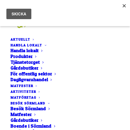
AKTUELLT
HANDLA LOKALT
Handla lokalt
Produkter
Tjänstetorget
Gårdsbutiker
För offentlig sektor
Dagligvaruhandel
LISTA
NÄRA MIG
MATFESTER
AKTIVITETER
KARTA
MATFÖRETAG
BOKSTAVSORDNING
BESÖK SÖRMLAND
Besök Sörmland
Matfester
Gårdsbutiker
Boende i Sörmland