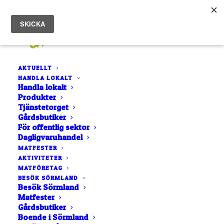
AKTUELLT
HANDLA LOKALT
Handla lokalt
Produkter
Tjänstetorget
Gårdsbutiker
För offentlig sektor
Dagligvaruhandel
LISTA
NÄRA MIG
MATFESTER
AKTIVITETER
KARTA
MATFÖRETAG
BOKSTAVSORDNING
BESÖK SÖRMLAND
Besök Sörmland
Matfester
Gårdsbutiker
Boende i Sörmland