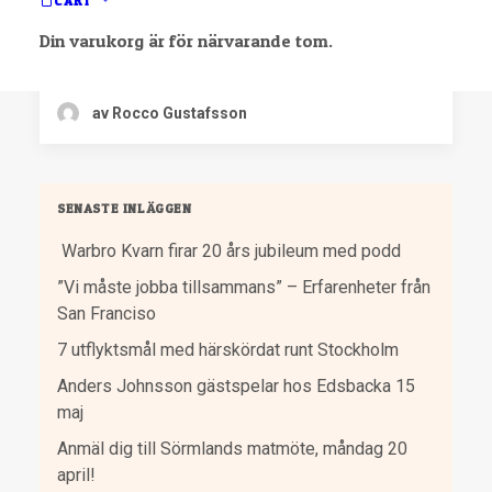
CART
Tio idéer nomineras till 100% Cirkulärt WHITE
Din varukorg är för närvarande tom.
GUIDE: Juryn presenterar idag…
av Rocco Gustafsson
SENASTE INLÄGGEN
Warbro Kvarn firar 20 års jubileum med podd
”Vi måste jobba tillsammans” – Erfarenheter från
San Franciso
7 utflyktsmål med härskördat runt Stockholm
Anders Johnsson gästspelar hos Edsbacka 15
maj
Anmäl dig till Sörmlands matmöte, måndag 20
april!