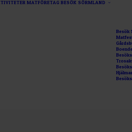
TIVITETER
MATFÖRETAG
BESÖK SÖRMLAND
Besök 
Matfes
Gårdsb
Boende
Besöks
Trosak
Besökss
Hjälma
Besöks