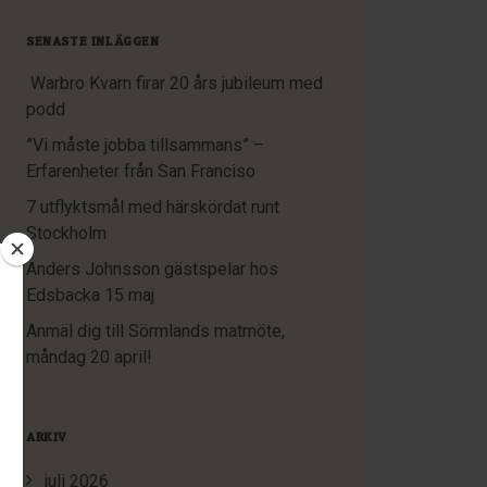
SENASTE INLÄGGEN
Warbro Kvarn firar 20 års jubileum med
podd
”Vi måste jobba tillsammans” –
Erfarenheter från San Franciso
7 utflyktsmål med härskördat runt
Stockholm
Anders Johnsson gästspelar hos
Edsbacka 15 maj
Anmäl dig till Sörmlands matmöte,
måndag 20 april!
ARKIV
juli 2026