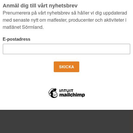
Niklas Ekstedt på
Foodstock besöker
Högtorps gård
Se avsnittet när Niklas Ekstedt på
Foodstock besöker Lena på Högtorp
gård i…
av Rocco Gustafsson