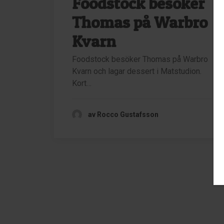
Foodstock besöker
Thomas på Warbro
Kvarn
Foodstock besöker Thomas på Warbro
Kvarn och lagar dessert i Matstudion.
Kort…
av Rocco Gustafsson