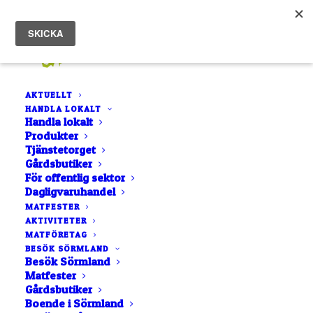
AKTUELLT
HANDLA LOKALT
Handla lokalt
Produkter
Tjänstetorget
Gårdsbutiker
För offentlig sektor
Dagligvaruhandel
LISTA
NÄRA MIG
MATFESTER
AKTIVITETER
KARTA
MATFÖRETAG
BOKSTAVSORDNING
BESÖK SÖRMLAND
Besök Sörmland
Matfester
Gårdsbutiker
Boende i Sörmland