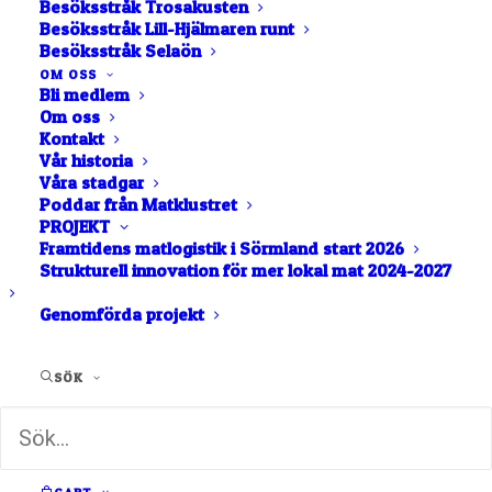
Besöksstråk Trosakusten
Besöksstråk Lill-Hjälmaren runt
Besöksstråk Selaön
OM OSS
Bli medlem
Om oss
Kontakt
Vår historia
Våra stadgar
Poddar från Matklustret
PROJEKT
Framtidens matlogistik i Sörmland start 2026
Strukturell innovation för mer lokal mat 2024-2027
Strängnäs nya bakverk
Genomförda projekt
heter Tynnelsöruta
Ett lokalt och unikt bakverk, som tar sats i 500-
SÖK
årsresan, och blir ett nytt…
av Tobias Andersson