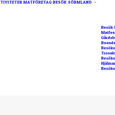
TIVITETER
MATFÖRETAG
BESÖK SÖRMLAND
Besök 
Matfes
Gårdsb
Boende
Besöks
Trosak
Besökss
Hjälma
Besöks