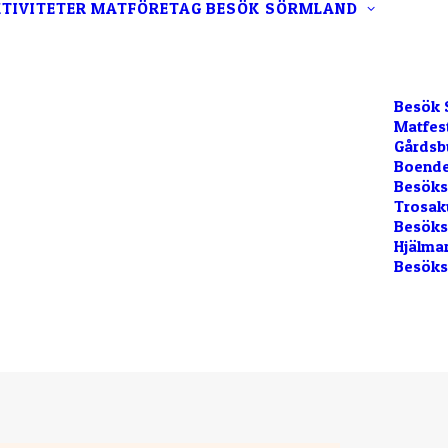
TIVITETER
MATFÖRETAG
BESÖK SÖRMLAND
Besök 
Matfes
Gårdsb
Boende
Besöks
Trosak
Besökss
Hjälma
Besöks