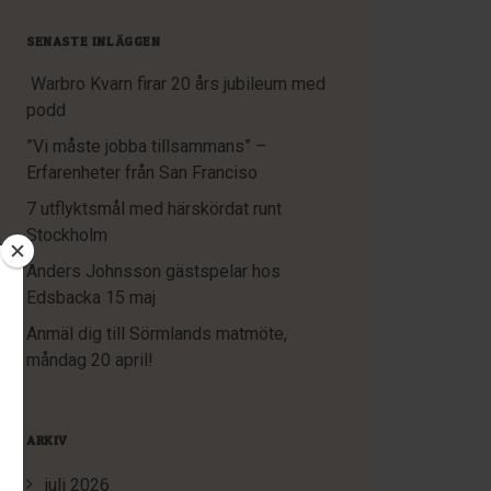
SENASTE INLÄGGEN
Warbro Kvarn firar 20 års jubileum med
podd
”Vi måste jobba tillsammans” –
Erfarenheter från San Franciso
7 utflyktsmål med härskördat runt
Stockholm
Anders Johnsson gästspelar hos
Edsbacka 15 maj
Anmäl dig till Sörmlands matmöte,
måndag 20 april!
ARKIV
juli 2026