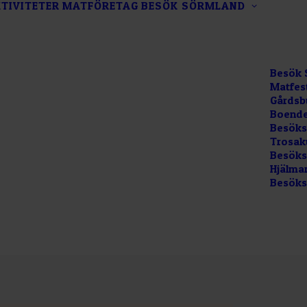
TIVITETER
MATFÖRETAG
BESÖK SÖRMLAND
Besök 
Matfes
Gårdsb
Boende
Besöks
Trosak
Besökss
Hjälma
Besöks