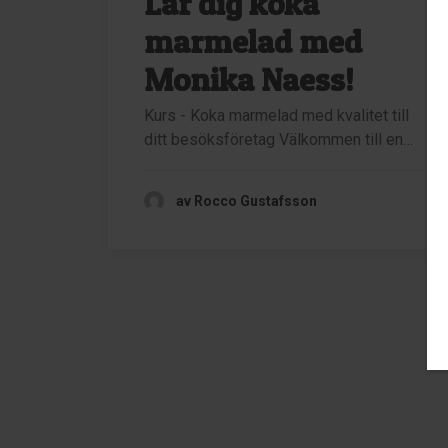
Lär dig koka
marmelad med
Monika Naess!
Kurs - Koka marmelad med kvalitet till
ditt besöksföretag Välkommen till en…
av Rocco Gustafsson