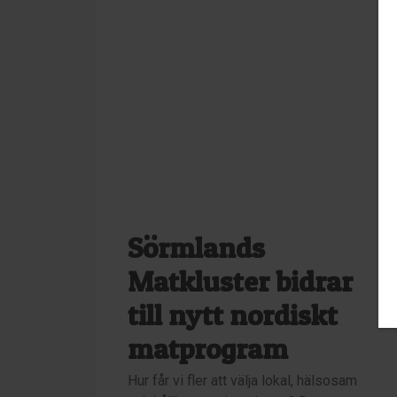
Sörmlands
Matkluster bidrar
till nytt nordiskt
matprogram
Hur får vi fler att välja lokal, hälsosam