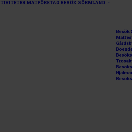
TIVITETER
MATFÖRETAG
BESÖK SÖRMLAND
Besök 
Matfes
Gårdsb
Boende
Besöks
Trosak
Besökss
Hjälma
Besöks