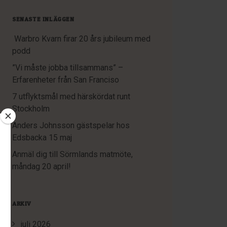
SENASTE INLÄGGEN
Warbro Kvarn firar 20 års jubileum med
podd
”Vi måste jobba tillsammans” –
Erfarenheter från San Franciso
7 utflyktsmål med härskördat runt
Stockholm
Anders Johnsson gästspelar hos
Edsbacka 15 maj
Anmäl dig till Sörmlands matmöte,
måndag 20 april!
ARKIV
juli 2026