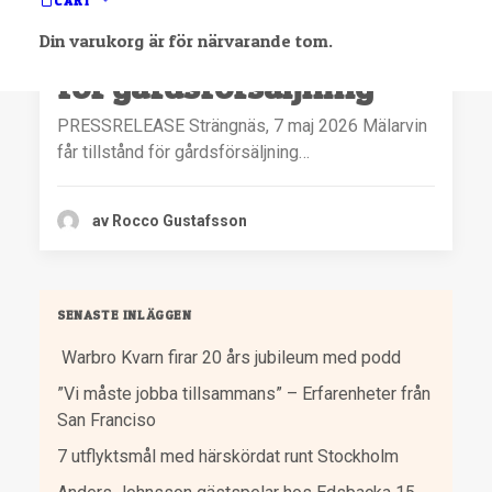
CART
Mälarvin får tillstånd
Din varukorg är för närvarande tom.
för gårdsförsäljning
PRESSRELEASE Strängnäs, 7 maj 2026 Mälarvin
får tillstånd för gårdsförsäljning…
av Rocco Gustafsson
SENASTE INLÄGGEN
Warbro Kvarn firar 20 års jubileum med podd
”Vi måste jobba tillsammans” – Erfarenheter från
San Franciso
7 utflyktsmål med härskördat runt Stockholm