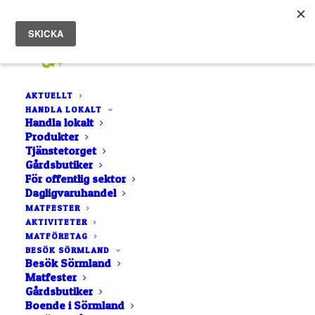
AKTUELLT
HANDLA LOKALT
Handla lokalt
Produkter
Tjänstetorget
Gårdsbutiker
För offentlig sektor
Dagligvaruhandel
LISTA
NÄRA MIG
MATFESTER
AKTIVITETER
KARTA
MATFÖRETAG
BOKSTAVSORDNING
BESÖK SÖRMLAND
Besök Sörmland
Matfester
Gårdsbutiker
Boende i Sörmland