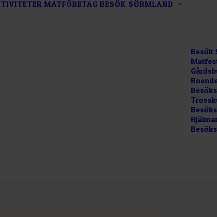
TIVITETER
MATFÖRETAG
BESÖK SÖRMLAND
Besök 
Matfes
Gårdsb
Boende
Besöks
Trosak
Besökss
Hjälma
Besöks