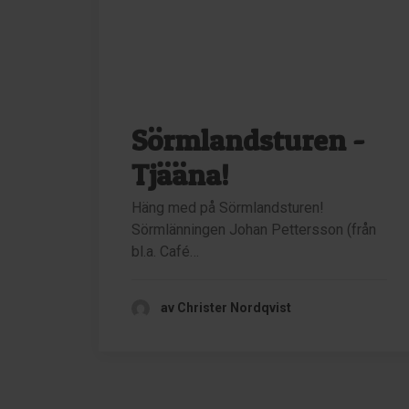
Sörmlandsturen -
Tjääna!
Häng med på Sörmlandsturen!
Sörmlänningen Johan Pettersson (från
bl.a. Café…
av Christer Nordqvist