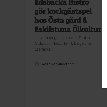
Edsbacka Bistro
gör kockgästspel
hos Östa gård &
Eskilstuna Ölkultur
I november gästar kocken Tobias
Andersson, kökschef & krögare på
Edsbacka…
av Tobias Andersson