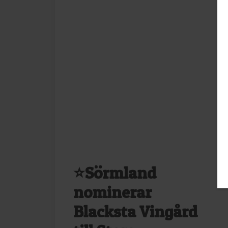
⭐Sörmland
nominerar
Blacksta Vingård