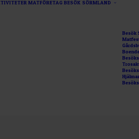
TIVITETER
MATFÖRETAG
BESÖK SÖRMLAND
Besök 
Matfes
Gårdsb
Boende
Besöks
Trosak
Besökss
Hjälma
Besöks