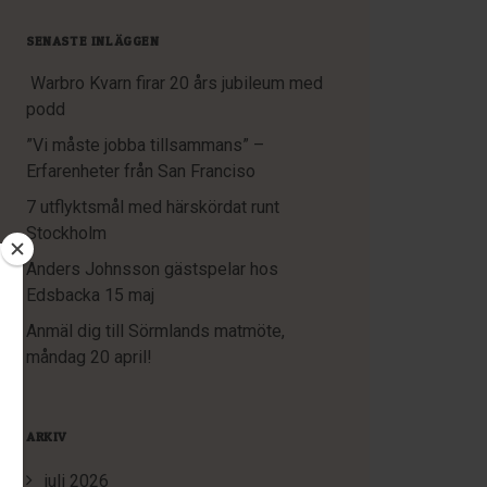
SENASTE INLÄGGEN
Warbro Kvarn firar 20 års jubileum med
podd
”Vi måste jobba tillsammans” –
Erfarenheter från San Franciso
7 utflyktsmål med härskördat runt
Stockholm
Anders Johnsson gästspelar hos
Edsbacka 15 maj
Anmäl dig till Sörmlands matmöte,
måndag 20 april!
ARKIV
juli 2026