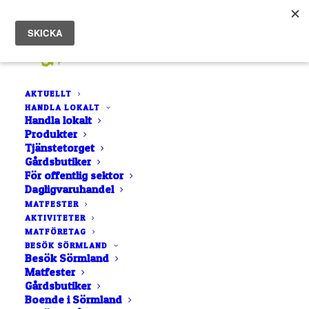
AKTUELLT
HANDLA LOKALT
Handla lokalt
Produkter
Tjänstetorget
Välkommen till tre nya
Gårdsbutiker
För offentlig sektor
medlemmar!
Dagligvaruhandel
MATFESTER
AKTIVITETER
3 MARS, 2020
|
IN
AKTUELLT
|
AV
ANNA JERDÉN
MATFÖRETAG
BESÖK SÖRMLAND
Besök Sörmland
Matfester
Gårdsbutiker
Boende i Sörmland