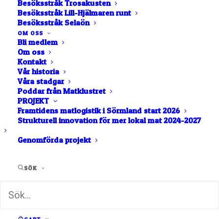
Besöksstråk Trosakusten
Besöksstråk Lill-Hjälmaren runt
Besöksstråk Selaön
Välkomna till klustret!
OM OSS
Bli medlem
Styrelsen hälsar tre nya
Om oss
Kontakt
medlemmar välkomna i
Vår historia
Matklustret
Våra stadgar
Poddar från Matklustret
PROJEKT
Framtidens matlogistik i Sörmland start 2026
Katrinelunds gårdsprodukter
i Vingåker med ägg,
Strukturell innovation för mer lokal mat 2024-2027
kyckling och jerseykor.
Genomförda projekt
NZ Craft Pies & Pie Time Café
i Katrineholm som
tillverkar nyzeeländska pajer.
SÖK
Gamla stadens krukmakeri
i Rademacherverkstäderna
i Eskilstuna.
Varmt välkomna och kul att ni kom med!