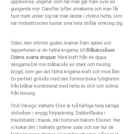
upplevelse, ungefär som när man går fram över en
gungande myr. Därefter lyfter smakerna och man får
fast mark under sig när man landar i chilins hetta, som
när midnattssolen kastar sina heta strålar omkring dig.
…
Oden, den störste guden, kramar fram själen och
tapperheten ur de fallna krigarna, till
Blåbärssåsen
Odens svarta droppar
. Med kraft från de djupa
skogarna blir min blåbärsås en stark och mustig
brygd, som ger det fallna krigarna kraft och mod åter.
En perfekt grillsås med den fornnordiska fylligheten
från blåbär kombinerat med hetta av chili och sötma
från honung.
Chili Vikings Valhalls Elixir är två häftiga heta härliga
chilisåser i snygg förpackning. Dubbelflaska i
träullsbädd i träask, inkl historien bakom Elixiren. Hur
vi kokar det i Valhalls gyllene salar och ser hur de