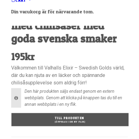
CART
presentförpackning
Din varukorg är för närvarande tom.
med chilisåser med
goda svenska smaker
195
kr
Välkommen till Valhalls Elixir – Swedish Golds värld,
där du kan njuta av en läcker och spännande
chilisåsupplevelse som aldrig förr!
Den här produkten säljs endast genom en extern
webbplats. Genom att klicka på knappen tas du till en
annan webbplats i en ny flik.
TILL PRODUKTEN 
(ÖPPNAS I EN NY FLIK)