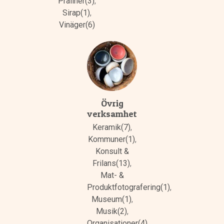
Praliner(3)
,
Sirap(1)
,
Vinäger(6)
Övrig
verksamhet
Keramik(7)
,
Kommuner(1)
,
Konsult &
Frilans(13)
,
Mat- &
Produktfotografering(1)
,
Museum(1)
,
Musik(2)
,
Organisationer(4)
,