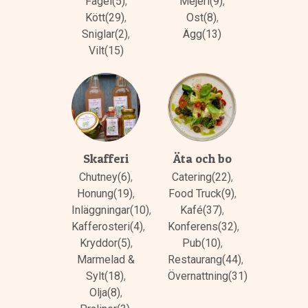
Fågel(5)
,
Mejeri(9)
,
Kött(29)
,
Ost(8)
,
Sniglar(2)
,
Ägg(13)
Vilt(15)
Skafferi
Äta och bo
Chutney(6)
,
Catering(22)
,
Honung(19)
,
Food Truck(9)
,
Inläggningar(10)
,
Kafé(37)
,
Kafferosteri(4)
,
Konferens(32)
,
Kryddor(5)
,
Pub(10)
,
Marmelad &
Restaurang(44)
,
Sylt(18)
,
Övernattning(31)
Olja(8)
,