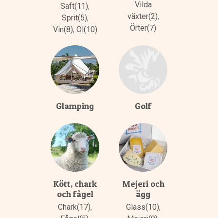
Vilda
Saft(11)
,
växter(2)
,
Sprit(5)
,
Örter(7)
Vin(8)
,
Öl(10)
Glamping
Golf
Kött, chark
Mejeri och
och fågel
ägg
Chark(17)
,
Glass(10)
,