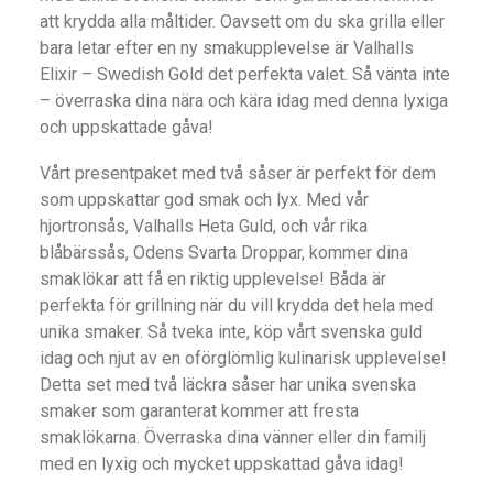
att krydda alla måltider. Oavsett om du ska grilla eller
bara letar efter en ny smakupplevelse är Valhalls
Elixir – Swedish Gold det perfekta valet. Så vänta inte
– överraska dina nära och kära idag med denna lyxiga
och uppskattade gåva!
Vårt presentpaket med två såser är perfekt för dem
som uppskattar god smak och lyx. Med vår
hjortronsås, Valhalls Heta Guld, och vår rika
blåbärssås, Odens Svarta Droppar, kommer dina
smaklökar att få en riktig upplevelse! Båda är
perfekta för grillning när du vill krydda det hela med
unika smaker. Så tveka inte, köp vårt svenska guld
idag och njut av en oförglömlig kulinarisk upplevelse!
Detta set med två läckra såser har unika svenska
smaker som garanterat kommer att fresta
smaklökarna. Överraska dina vänner eller din familj
med en lyxig och mycket uppskattad gåva idag!