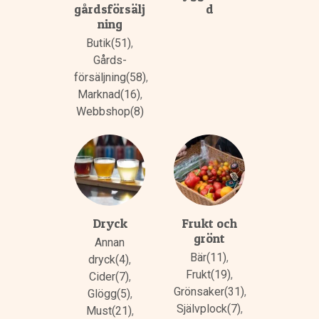
gårdsförsälj
d
ning
Butik(51)
,
Gårds­
försäljning(58)
,
Marknad(16)
,
Webbshop(8)
Dryck
Frukt och
grönt
Annan
Bär(11)
,
dryck(4)
,
Frukt(19)
,
Cider(7)
,
Grönsaker(31)
,
Glögg(5)
,
Självplock(7)
,
Must(21)
,