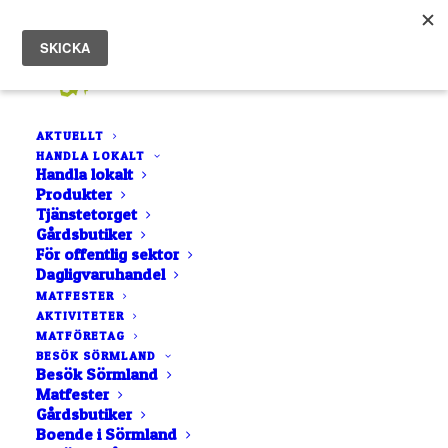
AKTUELLT
HANDLA LOKALT
Valhalls Elixir – Swedish Gold –
Handla lokalt
Produkter
presentförpackning med chilisåser med
Tjänstetorget
goda svenska smaker
Gårdsbutiker
För offentlig sektor
Hem
Dagligvaruhandel
Valhalls Elixir – Swedish Gold – presentförpackning med
MATFESTER
chilisåser med goda svenska smaker
AKTIVITETER
MATFÖRETAG
BESÖK SÖRMLAND
Besök Sörmland
Matfester
Gårdsbutiker
Boende i Sörmland