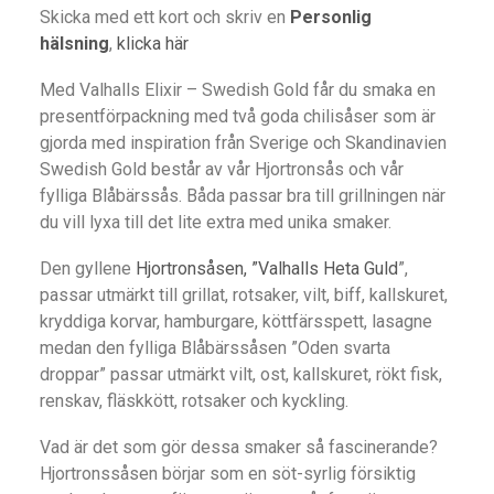
Skicka med ett kort och skriv en
Personlig
hälsning
,
klicka här
Med Valhalls Elixir – Swedish Gold får du smaka en
presentförpackning med två goda chilisåser som är
gjorda med inspiration från Sverige och Skandinavien
Swedish Gold består av vår Hjortronsås och vår
fylliga Blåbärssås. Båda passar bra till grillningen när
du vill lyxa till det lite extra med unika smaker.
Den gyllene
Hjortronsåsen, ”Valhalls Heta Guld
”,
passar utmärkt till grillat, rotsaker, vilt, biff, kallskuret,
kryddiga korvar, hamburgare, köttfärsspett, lasagne
medan den fylliga Blåbärssåsen ”Oden svarta
droppar” passar utmärkt vilt, ost, kallskuret, rökt fisk,
renskav, fläskkött, rotsaker och kyckling.
Vad är det som gör dessa smaker så fascinerande?
Hjortronssåsen börjar som en söt-syrlig försiktig