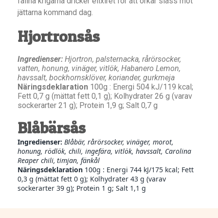
fallna krigarna dricker elixiret för att orkar slåss mot
jättarna kommand dag.
Hjortronsås
Ingredienser:
Hjortron, palsternacka, rårörsocker,
vatten, honung, vinäger, vitlök, Habanero Lemon,
havssalt, bockhornsklöver, koriander, gurkmeja
Näringsdeklaration
100g : Energi 504 kJ/119 kcal;
Fett 0,7 g (mättat fett 0,1 g); Kolhydrater 26 g (varav
sockerarter 21 g); Protein 1,9 g; Salt 0,7 g
Blåbärsås
Ingredienser:
Blåbär, rårörsocker, vinäger, morot,
honung, rödlök, chili, ingefära, vitlök, havssalt, Carolina
Reaper chili,
timjan, fänkål
Näringsdeklaration
100g : Energi 744 kJ/175 kcal; Fett
0,3 g (mättat fett 0 g); Kolhydrater 43 g (varav
sockerarter 39 g); Protein 1 g; Salt 1,1 g