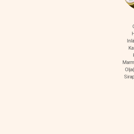
Inl
Ka
Marme
Olja
Sira