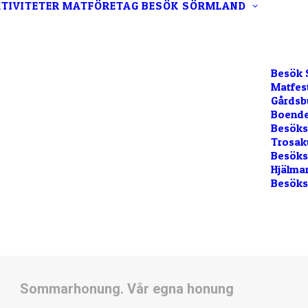
TIVITETER
MATFÖRETAG
BESÖK SÖRMLAND
Besök 
Matfes
Gårdsb
Boende
Besöks
Trosak
Besökss
Hjälma
Besöks
Sommarhonung. Vår egna honung