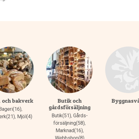
 och bakverk
Butik och
Byggnasv
gårdsförsäljning
Bageri(16)
,
Butik(51)
,
Gårds­
erk(21)
,
Mjöl(4)
försäljning(58)
,
Marknad(16)
,
Webbshop(8)