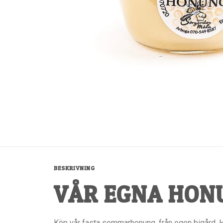
BESKRIVNING
VÅR EGNA HON
Köp vår fasta sommarhonung, från egen bigård. Ho