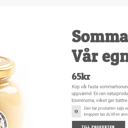
Somma
Vår eg
65
kr
Köp vår fasta sommarhonung, 
uppvärmd. En ren naturprodu
blommorna, vilket ger bättre
Den här produkten säljs 
knappen tas du till en ann
TILL PRODUKTEN 