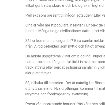
vilket ger bättre skördar och biologisk mångfald.
Perfekt som present till någon sötsugen! Eller var
Bina är våra mest populära insekter. Hur blev de
funnits. Många tidiga civilisationer satte stort
Så hur kommer honungen till? Bina samlar nektar 
ifrån. Alltid betraktad som nyttig och flitigt anv
De äldsta uppgifterna vi har om biodling i kupor ä
i söder och man fångade faktiskt in svärmar som
trädklättring eller bergsbestigning samlar in vild
aldrig att tämjas.
Så, tillbaka till historien.. Det är naturlig för Bi
ett nytt samhälle. Nya drottningar kommer till ma
utrymme och förebygger ny svärmning.
Prova vår uppskattade honung, från vår egen odli