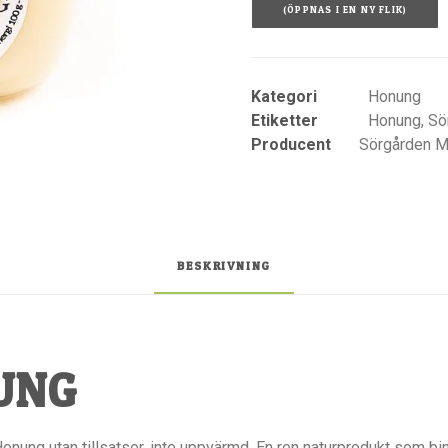
(ÖPPNAS I EN NY FLIK)
Kategori
Honung
Etiketter
Honung
,
Sö
Producent
Sörgården M
BESKRIVNING
UNG
nung utan tillsatser, inte uppvärmd. En ren naturprodukt som bi