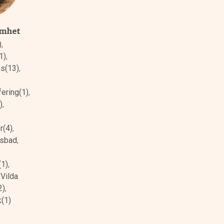
amhet
)
,
1)
,
ns(13)
,
ering(1)
,
)
,
r(4)
,
sbad
,
(1)
,
,
Vilda
2)
,
(1)