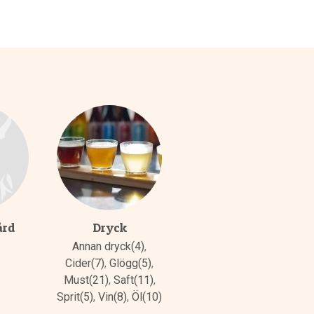
ård
Dryck
Annan dryck(4)
,
Cider(7)
,
Glögg(5)
,
Must(21)
,
Saft(11)
,
Sprit(5)
,
Vin(8)
,
Öl(10)