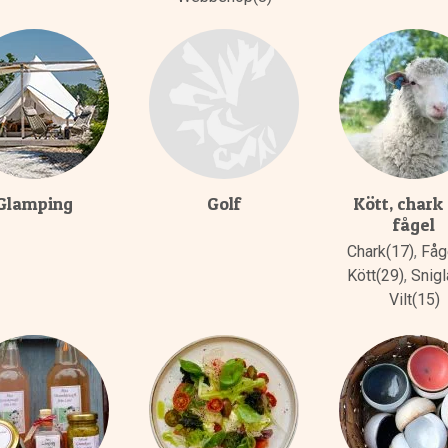
Glamping
Golf
Kött, chark
fågel
Chark(17)
,
Fåg
Kött(29)
,
Snigl
Vilt(15)