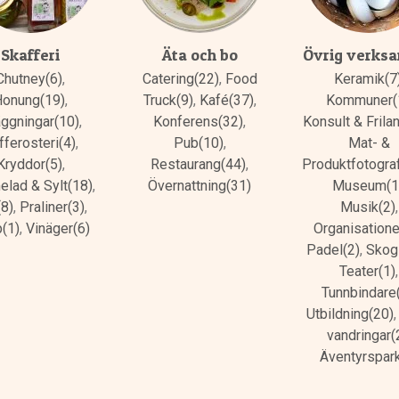
Skafferi
Äta och bo
Övrig verks
Chutney(6)
,
Catering(22)
,
Food
Keramik(7
Honung(19)
,
Truck(9)
,
Kafé(37)
,
Kommuner(
äggningar(10)
,
Konferens(32)
,
Konsult & Frila
fferosteri(4)
,
Pub(10)
,
Mat- &
Kryddor(5)
,
Restaurang(44)
,
Produktfotograf
lad & Sylt(18)
,
Övernattning(31)
Museum(1
(8)
,
Praliner(3)
,
Musik(2)
,
p(1)
,
Vinäger(6)
Organisatione
Padel(2)
,
Skog
Teater(1)
,
Tunnbindare
Utbildning(20)
vandringar(
Äventyrspark