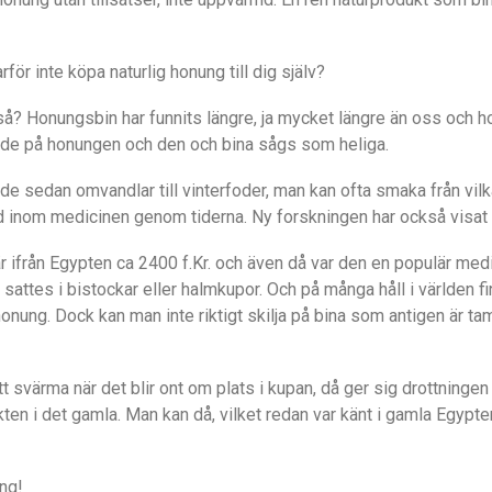
för inte köpa naturlig honung till dig själv?
 så? Honungsbin har funnits längre, ja mycket längre än oss och 
 värde på honungen och den och bina sågs som heliga.
de sedan omvandlar till vinterfoder, man kan ofta smaka från vi
änd inom medicinen genom tiderna. Ny forskningen har också visat a
r ifrån Egypten ca 2400 f.Kr. och även då var den en populär medici
 sattes i bistockar eller halmkupor. Och på många håll i världe
honung. Dock kan man inte riktigt skilja på bina som antigen är ta
na att svärma när det blir ont om plats i kupan, då ger sig drottninge
kten i det gamla. Man kan då, vilket redan var känt i gamla Egypt
ng!