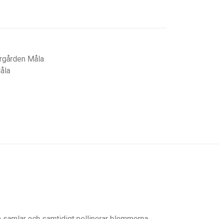
rgården Måla
åla
n samlar och samtidigt pollinerar blommorna,