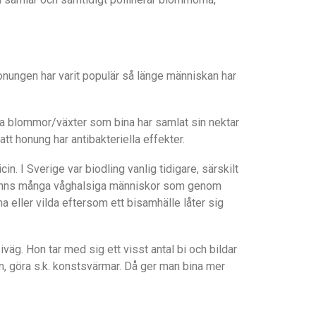
honungen har varit populär så länge människan har
lka blommor/växter som bina har samlat sin nektar
tt honung har antibakteriella effekter.
n. I Sverige var biodling vanlig tidigare, särskilt
n finns många våghalsiga människor som genom
ma eller vilda eftersom ett bisamhälle låter sig
n iväg. Hon tar med sig ett visst antal bi och bildar
en, göra s.k. konstsvärmar. Då ger man bina mer