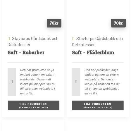
70
kr
70
kr
Stavtorps Gårdsbutik och
Stavtorps Gårdsbutik och
Delikatesser
Delikatesser
Saft - Rabarber
Saft - Fläderblom
Den här produkten säljs
Den här produkten säljs
endast genom en extern
endast genom en extern
webbplats. Genom att
webbplats. Genom att
klicka på knappen tas du
klicka på knappen tas du
till en annan webbplats i
till en annan webbplats i
en ny flik.
en ny flik.
TILL PRODUKTEN 
TILL PRODUKTEN 
(ÖPPNAS I EN NY FLIK)
(ÖPPNAS I EN NY FLIK)