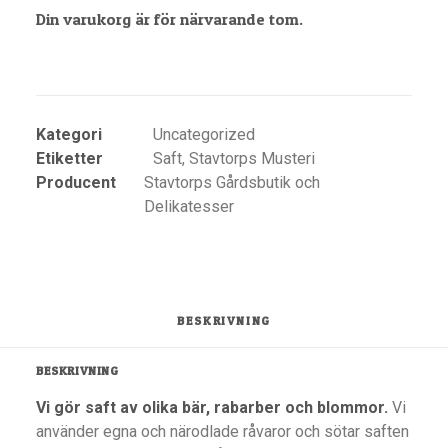
Din varukorg är för närvarande tom.
TILL PRODUKTEN 
(ÖPPNAS I EN NY FLIK)
Kategori
Uncategorized
Etiketter
Saft
,
Stavtorps Musteri
Producent
Stavtorps Gårdsbutik och
Delikatesser
BESKRIVNING
BESKRIVNING
Vi gör saft av olika bär, rabarber och blommor.
Vi
använder egna och närodlade råvaror och sötar saften