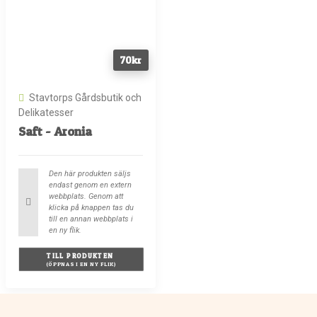
70
kr
Stavtorps Gårdsbutik och
Delikatesser
Saft - Aronia
Den här produkten säljs
endast genom en extern
webbplats. Genom att
klicka på knappen tas du
till en annan webbplats i
en ny flik.
TILL PRODUKTEN 
(ÖPPNAS I EN NY FLIK)