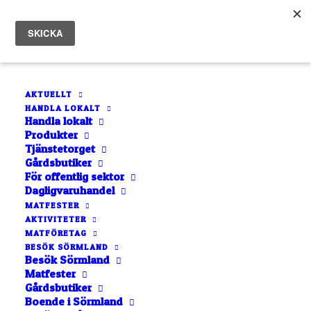
AKTUELLT
HANDLA LOKALT
Saft – Jordgubb
Handla lokalt
Produkter
Hem
Saft – Jordgubb
Tjänstetorget
Gårdsbutiker
För offentlig sektor
Dagligvaruhandel
MATFESTER
AKTIVITETER
MATFÖRETAG
BESÖK SÖRMLAND
Saft – Jordgubb
Besök Sörmland
Matfester
Gårdsbutiker
70
kr
Boende i Sörmland