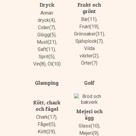
Dryck
Frukt och
grönt
Annan
Bär(11)
,
dryck(4)
,
Frukt(19)
,
Cider(7)
,
Grönsaker(31)
,
Glögg(5)
,
Självplock(7)
,
Must(21)
,
Vilda
Saft(11)
,
växter(2)
,
Sprit(5)
,
Örter(7)
Vin(8)
,
Öl(10)
Glamping
Golf
Kött, chark
och fågel
Mejeri och
Chark(17)
,
ägg
Fågel(5)
,
Glass(10)
,
Kött(29)
,
Mejeri(9)
,