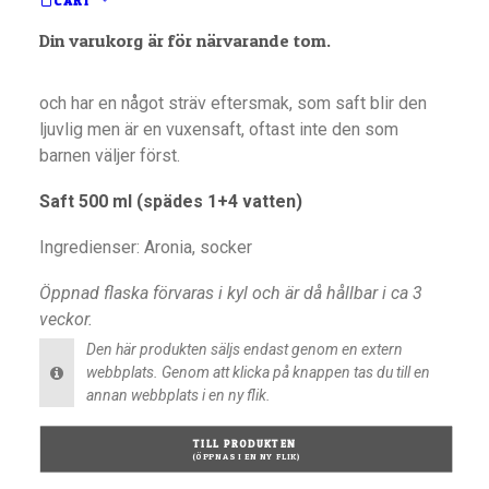
CART
innebär att den måste förvaras i kyl efter det att man
öppnat den.
Din varukorg är för närvarande tom.
Bäret Aronia innehåller höga halter av antioxidanter
och har en något sträv eftersmak, som saft blir den
ljuvlig men är en vuxensaft, oftast inte den som
barnen väljer först.
Saft 500 ml (spädes 1+4 vatten)
Ingredienser: Aronia, socker
Öppnad flaska förvaras i kyl och är då hållbar i ca 3
veckor.
Den här produkten säljs endast genom en extern
webbplats. Genom att klicka på knappen tas du till en
annan webbplats i en ny flik.
TILL PRODUKTEN 
(ÖPPNAS I EN NY FLIK)