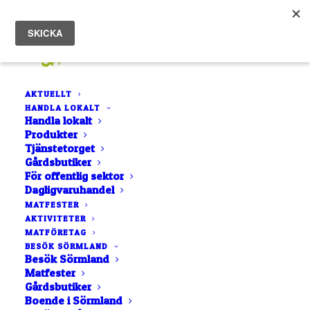
AKTUELLT
HANDLA LOKALT
Saft – Aronia
Handla lokalt
Produkter
Hem
Saft – Aronia
Tjänstetorget
Gårdsbutiker
För offentlig sektor
Dagligvaruhandel
MATFESTER
AKTIVITETER
MATFÖRETAG
BESÖK SÖRMLAND
Besök Sörmland
Matfester
Gårdsbutiker
Boende i Sörmland