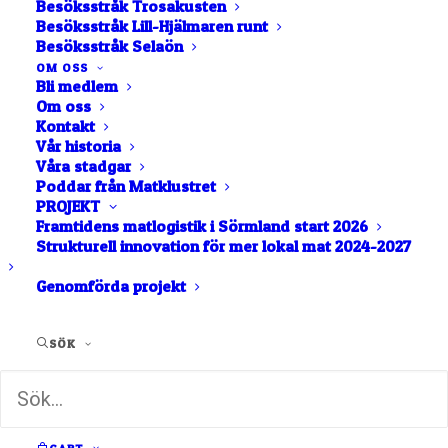
Besöksstråk Trosakusten
Besöksstråk Lill-Hjälmaren runt
Besöksstråk Selaön
OM OSS
Bli medlem
Om oss
Kontakt
Vår historia
Våra stadgar
Poddar från Matklustret
Saft – Aronia
PROJEKT
Framtidens matlogistik i Sörmland start 2026
Strukturell innovation för mer lokal mat 2024-2027
70
kr
Genomförda projekt
Vi gör saft av olika bär, rabarber och blommor.
Vi
använder egna och närodlade råvaror och sötar saften
SÖK
traditionellt med socker, blommorna plockas i och runt
Malmköping. Saften tillverkas hantverksmässigt i
små satser om 50 liter. Våra produkter pastöriseras
istället för att använda konserveringsmedel vilket