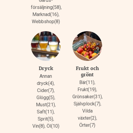
Gårds­
försäljning(58)
,
Marknad(16)
,
Webbshop(8)
Dryck
Frukt och
grönt
Annan
Bär(11)
,
dryck(4)
,
Frukt(19)
,
Cider(7)
,
Grönsaker(31)
,
Glögg(5)
,
Självplock(7)
,
Must(21)
,
Vilda
Saft(11)
,
växter(2)
,
Sprit(5)
,
Örter(7)
Vin(8)
,
Öl(10)