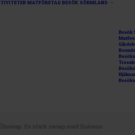
TIVITETER
MATFÖRETAG
BESÖK SÖRMLAND
Besök 
Matfes
Gårdsb
Boende
Besöks
Trosak
Besökss
Hjälma
Besöks
Ölsenap. En stark senap med Guiness