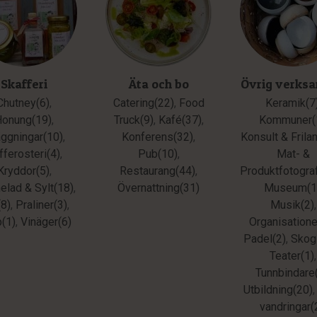
Skafferi
Äta och bo
Övrig verks
Chutney(6)
,
Catering(22)
,
Food
Keramik(7
Honung(19)
,
Truck(9)
,
Kafé(37)
,
Kommuner(
äggningar(10)
,
Konferens(32)
,
Konsult & Frila
fferosteri(4)
,
Pub(10)
,
Mat- &
Kryddor(5)
,
Restaurang(44)
,
Produktfotograf
lad & Sylt(18)
,
Övernattning(31)
Museum(1
(8)
,
Praliner(3)
,
Musik(2)
,
p(1)
,
Vinäger(6)
Organisatione
Padel(2)
,
Skog
Teater(1)
,
Tunnbindare
Utbildning(20)
vandringar(