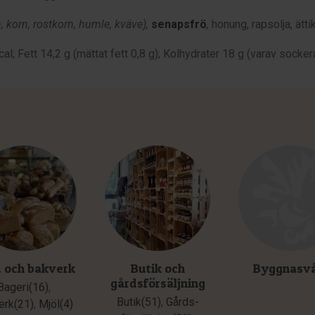
, korn, rostkorn, humle, kväve),
senapsfrö
,
honung, rapsolja, ätti
; Fett 14,2 g (mättat fett 0,8 g); Kolhydrater 18 g (varav sockerar
 och bakverk
Butik och
Byggnasv
gårdsförsäljning
Bageri(16)
,
Butik(51)
,
Gårds­
erk(21)
,
Mjöl(4)