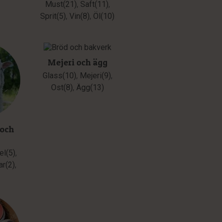
Must(21)
,
Saft(11)
,
Sprit(5)
,
Vin(8)
,
Öl(10)
Mejeri och ägg
Glass(10)
,
Mejeri(9)
,
Ost(8)
,
Ägg(13)
 och
el(5)
,
ar(2)
,