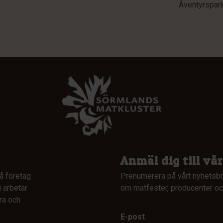
Äventyrspark
Anmäl dig till vå
å företag
Prenumerera på vårt nyhetsbr
 arbetar
om matfester, producenter och
ra och
E-post
*