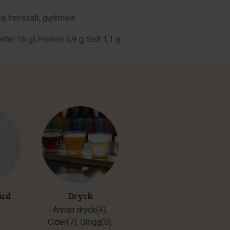
ka, havssalt, gurkmeja
ter 16 g) Protein 5,9 g, Salt 1,1 g
ård
Dryck
Annan dryck(4)
,
Cider(7)
,
Glögg(5)
,