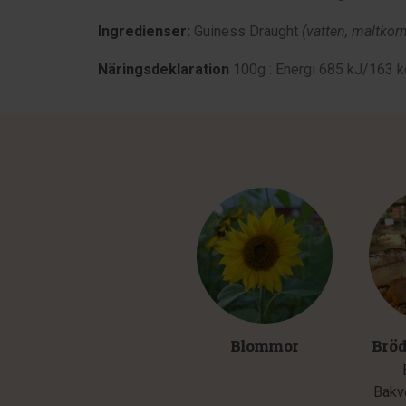
Ingredienser:
Guiness Draught
(v
atten, maltkorn
Näringsdeklaration
100g : Energi 685 kJ/163 kcal
Blommor
Bröd
Bakv