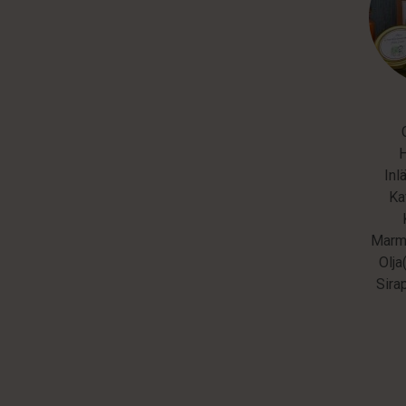
Inl
Ka
Marme
Olja
Sira