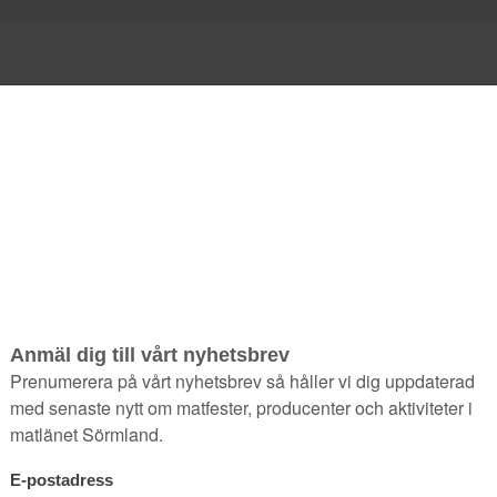
Ölsenap
senap 
49
kr
En mustig och stark senap me
Belgien är ost ett mycket vanl
Gouda som serveras med sen
att pröva till osten.
Den här produkten säljs 
knappen tas du till en ann