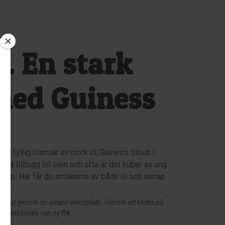
. En stark
med Guiness
d fyllig ölsmak av mörk öl, Guiness Stout. I
igt tilltugg till ölen och ofta är det kuber av ung
ap. Här får du smakerna av både öl och senap
endast genom en extern webbplats. Genom att klicka på
an webbplats i en ny flik.