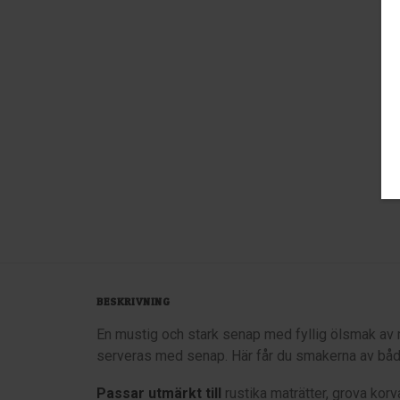
BESKRIVNING
En mustig och stark senap med fyllig ölsmak av mö
serveras med senap. Här får du smakerna av både 
Passar utmärkt till
rustika maträtter, grova korva