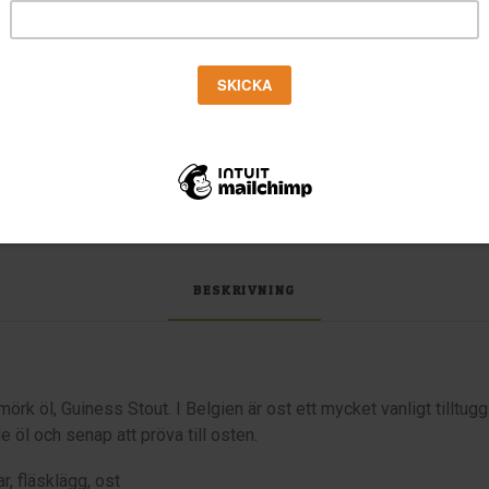
TILL PRODUKTEN 
(ÖPPNAS I EN NY FLIK)
Kategori
Senap
Etiketter
Senap
,
Sör
Producent
Sörgården M
BESKRIVNING
rk öl, Guiness Stout. I Belgien är ost ett mycket vanligt tilltugg
öl och senap att pröva till osten.
r, fläsklägg, ost