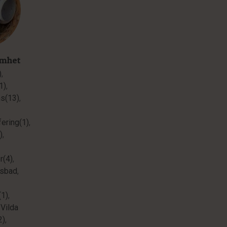
amhet
)
,
1)
,
ns(13)
,
ering(1)
,
)
,
r(4)
,
sbad
,
(1)
,
,
Vilda
2)
,