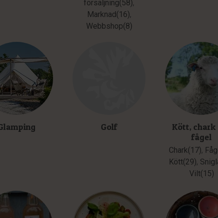
försäljning(58)
,
Marknad(16)
,
Webbshop(8)
Glamping
Golf
Kött, chark
fågel
Chark(17)
,
Fåg
Kött(29)
,
Snigl
Vilt(15)