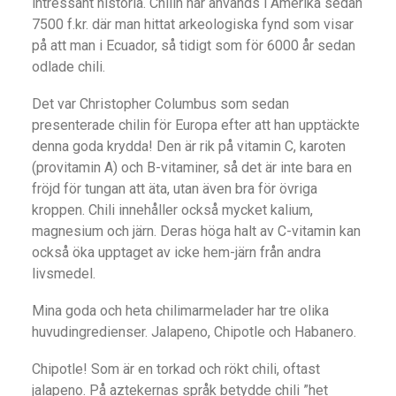
intressant historia. Chilin har används i Amerika sedan
7500 f.kr. där man hittat arkeologiska fynd som visar
på att man i Ecuador, så tidigt som för 6000 år sedan
odlade chili.
Det var Christopher Columbus som sedan
presenterade chilin för Europa efter att han upptäckte
denna goda krydda! Den är rik på vitamin C, karoten
(provitamin A) och B-vitaminer, så det är inte bara en
fröjd för tungan att äta, utan även bra för övriga
kroppen. Chili innehåller också mycket kalium,
magnesium och järn. Deras höga halt av C-vitamin kan
också öka upptaget av icke hem-järn från andra
livsmedel.
Mina goda och heta chilimarmelader har tre olika
huvudingredienser. Jalapeno, Chipotle och Habanero.
Chipotle! Som är en torkad och rökt chili, oftast
jalapeno. På aztekernas språk betydde chili ”het