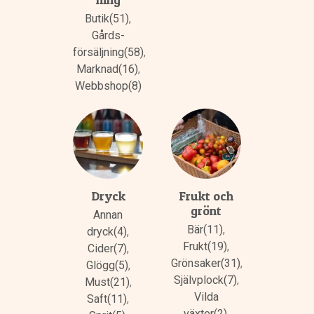
Butik(51)
,
Gårds­
försäljning(58)
,
Marknad(16)
,
Webbshop(8)
Dryck
Frukt och
grönt
Annan
Bär(11)
,
dryck(4)
,
Frukt(19)
,
Cider(7)
,
Grönsaker(31)
,
Glögg(5)
,
Självplock(7)
,
Must(21)
,
Vilda
Saft(11)
,
växter(2)
,