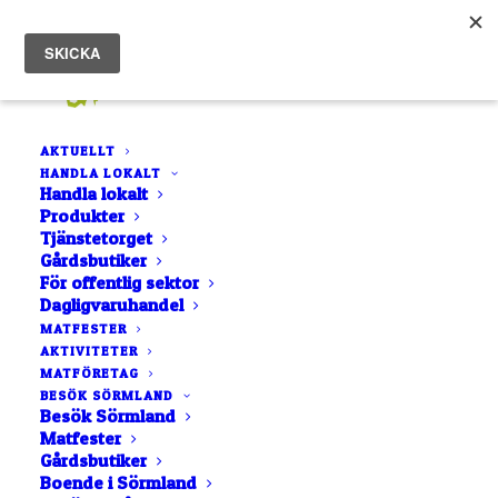
AKTUELLT
HANDLA LOKALT
Chipotlemarmelad. En utsökt rökig
Handla lokalt
Produkter
chilimarmelad
Tjänstetorget
Hem
Chipotlemarmelad. En utsökt rökig chilimarmelad
Gårdsbutiker
För offentlig sektor
Dagligvaruhandel
MATFESTER
AKTIVITETER
MATFÖRETAG
BESÖK SÖRMLAND
Besök Sörmland
Matfester
Chipotlemarmelad. En
Gårdsbutiker
Boende i Sörmland