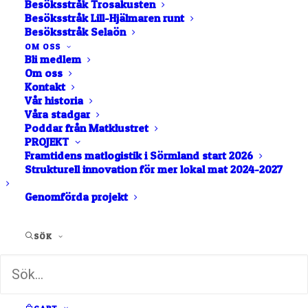
utsökt rökig
Besöksstråk Trosakusten
Besöksstråk Lill-Hjälmaren runt
chilimarmelad
Besöksstråk Selaön
OM OSS
Bli medlem
20
kr
Om oss
Kontakt
En rökig utsökt god marmelad gjord på röd paprika,
Vår historia
rökt paprika och Chipotle Morita (rökt chili). Ger en
Våra stadgar
mustig och rökig smak som passar både smakrika
Poddar från Matklustret
PROJEKT
och mild ostar, men går lika bra till grillat och annan
Framtidens matlogistik i Sörmland start 2026
mat.
Strukturell innovation för mer lokal mat 2024-2027
Den här produkten säljs endast genom en extern
webbplats. Genom att klicka på knappen tas du till en
Genomförda projekt
annan webbplats i en ny flik.
SÖK
TILL PRODUKTEN 
(ÖPPNAS I EN NY FLIK)
Kategori
Marmelad