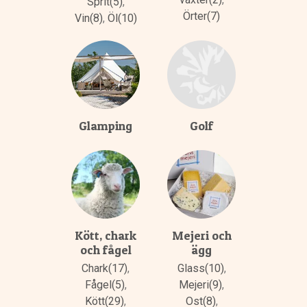
Sprit(5)
,
Örter(7)
Vin(8)
,
Öl(10)
Glamping
Golf
Kött, chark
Mejeri och
och fågel
ägg
Chark(17)
,
Glass(10)
,
Fågel(5)
,
Mejeri(9)
,
Kött(29)
,
Ost(8)
,