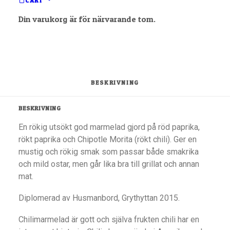
CART
Etiketter
Marmelad
,
Sörgården Måla
Din varukorg är för närvarande tom.
Producent
Sörgården Måla
BESKRIVNING
BESKRIVNING
En rökig utsökt god marmelad gjord på röd paprika,
rökt paprika och Chipotle Morita (rökt chili). Ger en
mustig och rökig smak som passar både smakrika
och mild ostar, men går lika bra till grillat och annan
mat.
Diplomerad av Husmanbord, Grythyttan 2015.
Chilimarmelad är gott och själva frukten chili har en