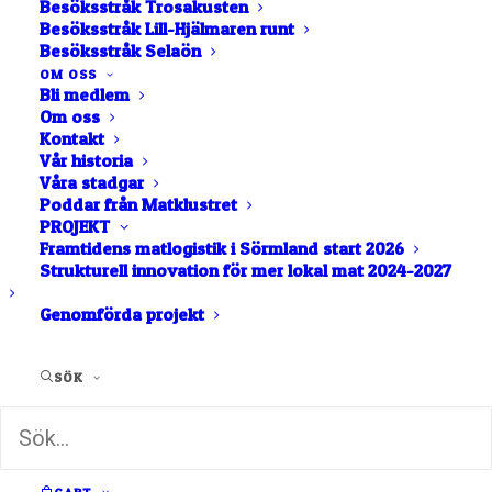
Besöksstråk Trosakusten
Besöksstråk Lill-Hjälmaren runt
275
kr
Besöksstråk Selaön
OM OSS
Bli medlem
Keramikmugg djupblå i stengodskeramik. Studio
Om oss
Osprey tryck i nederkant. Tål maskindisk och micro.
Kontakt
Höjd 7 cm
Vår historia
4 i lager
Våra stadgar
Poddar från Matklustret
PROJEKT
#3
LÄGG TILL I VARUKORG
Framtidens matlogistik i Sörmland start 2026
keramikmugg
Strukturell innovation för mer lokal mat 2024-2027
djupblå
Genomförda projekt
Studio
Artikelnummer
#3 keramikmugg djupblå
Osprey
Kategori
Keramik
SÖK
mängd
Etiketter
ceramic
,
keramik
,
keramikmugg
djupblå studio osprey
Producent
Osprey Farm Studio