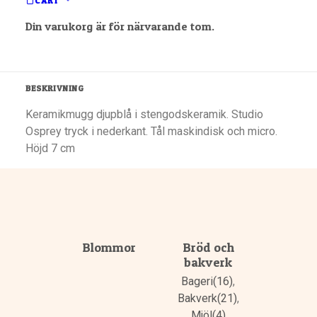
CART
Din varukorg är för närvarande tom.
BESKRIVNING
BESKRIVNING
Keramikmugg djupblå i stengodskeramik. Studio
Osprey tryck i nederkant. Tål maskindisk och micro.
Höjd 7 cm
Blommor
Bröd och
bakverk
Bageri(16)
,
Bakverk(21)
,
Mjöl(4)