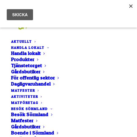
AKTUELLT
HANDLA LOKALT
#3 keramikmugg djupblå Studio Osprey
Handla lokalt
Produkter
Hem
#3 keramikmugg djupblå Studio Osprey
Tjänstetorget
Gårdsbutiker
För offentlig sektor
Dagligvaruhandel
MATFESTER
AKTIVITETER
MATFÖRETAG
BESÖK SÖRMLAND
Besök Sörmland
#3 keramikmugg
Matfester
Gårdsbutiker
djupblå Studio Osprey
Boende i Sörmland