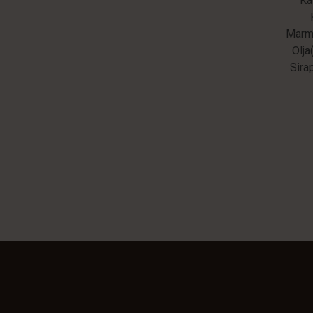
Ka
Marme
Olja
Sira