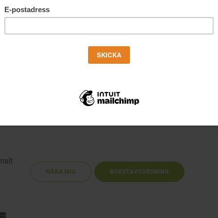
malt
NÄRA MIG
BOKSTAVSORDNING