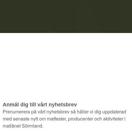
lt för ölbryggn