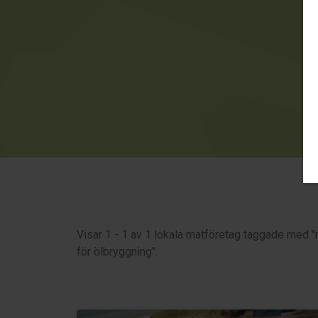
Visar 1 - 1 av 1 lokala matföretag taggade med "
för ölbryggning".