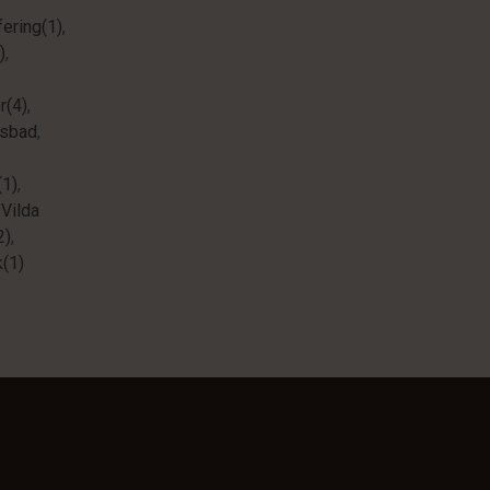
ering(1)
,
)
,
r(4)
,
sbad
,
(1)
,
,
Vilda
2)
,
(1)