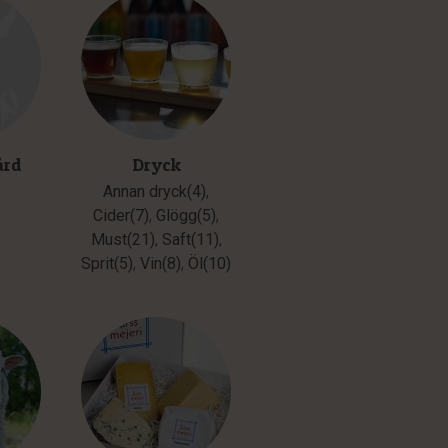
ård
Dryck
Annan dryck(4)
,
Cider(7)
,
Glögg(5)
,
Must(21)
,
Saft(11)
,
Sprit(5)
,
Vin(8)
,
Öl(10)