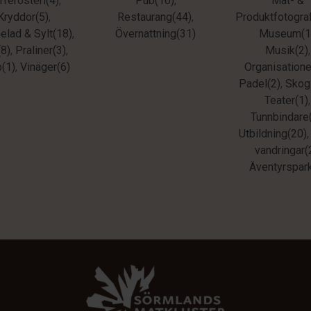
fferosteri(4)
,
Pub(10)
,
Mat- &
Kryddor(5)
,
Restaurang(44)
,
Produktfotograf
lad & Sylt(18)
,
Övernattning(31)
Museum(1
(8)
,
Praliner(3)
,
Musik(2)
,
p(1)
,
Vinäger(6)
Organisatione
Padel(2)
,
Skog
Teater(1)
,
Tunnbindare
Utbildning(20)
vandringar(
Äventyrspark