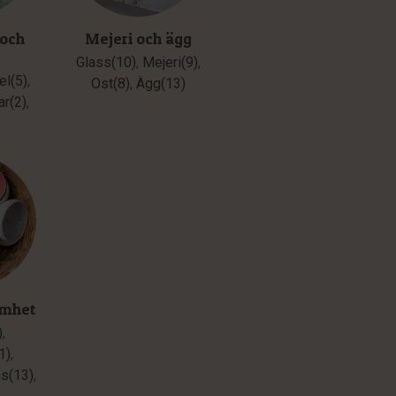
 och
Mejeri och ägg
Glass(10)
,
Mejeri(9)
,
el(5)
,
Ost(8)
,
Ägg(13)
ar(2)
,
amhet
)
,
1)
,
ns(13)
,