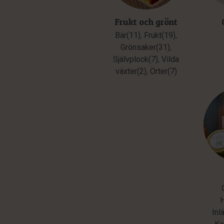
Frukt och grönt
Bär(11)
,
Frukt(19)
,
Grönsaker(31)
,
Självplock(7)
,
Vilda
växter(2)
,
Örter(7)
Inl