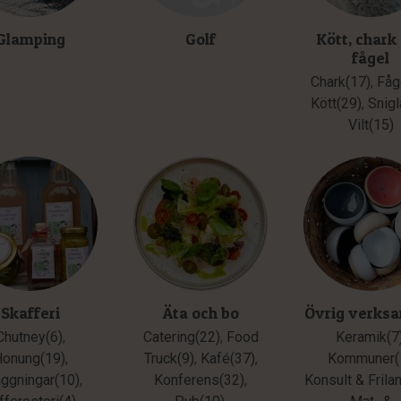
Glamping
Golf
Kött, chark
fågel
Chark(17)
,
Fåg
Kött(29)
,
Snigl
Vilt(15)
Skafferi
Äta och bo
Övrig verks
Chutney(6)
,
Catering(22)
,
Food
Keramik(7
Honung(19)
,
Truck(9)
,
Kafé(37)
,
Kommuner(
äggningar(10)
,
Konferens(32)
,
Konsult & Frila