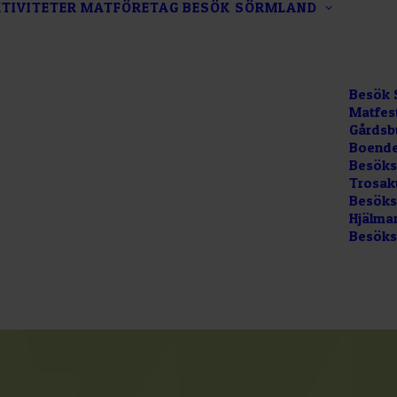
TIVITETER
MATFÖRETAG
BESÖK SÖRMLAND
Besök 
Matfes
Gårdsb
Boende
Besöks
Trosak
Besökss
Hjälma
Besöks