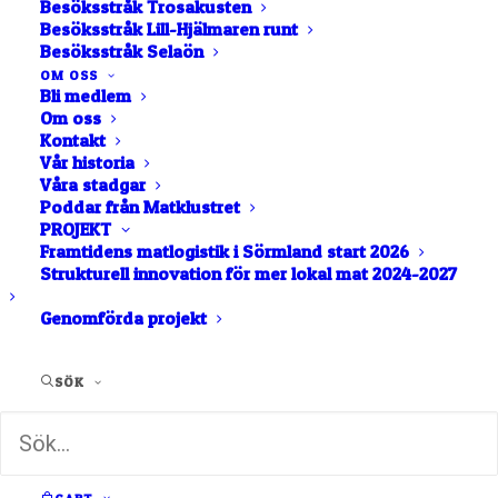
Besöksstråk Trosakusten
Besöksstråk Lill-Hjälmaren runt
Besöksstråk Selaön
OM OSS
Visar 1 - 4 av 4 lokala matföretag taggade med
Bli medlem
Om oss
"Lamm".
Kontakt
Vår historia
LISTA
NÄRA MIG
Våra stadgar
Poddar från Matklustret
KARTA
PROJEKT
BOKSTAVSORDNING
Framtidens matlogistik i Sörmland start 2026
Strukturell innovation för mer lokal mat 2024-2027
Genomförda projekt
SÖK