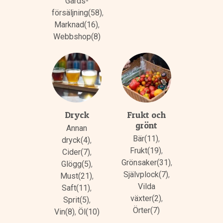
Gårds­
försäljning(58)
,
Marknad(16)
,
Webbshop(8)
Dryck
Frukt och
grönt
Annan
Bär(11)
,
dryck(4)
,
Frukt(19)
,
Cider(7)
,
Grönsaker(31)
,
Glögg(5)
,
Självplock(7)
,
Must(21)
,
Vilda
Saft(11)
,
växter(2)
,
Sprit(5)
,
Örter(7)
Vin(8)
,
Öl(10)