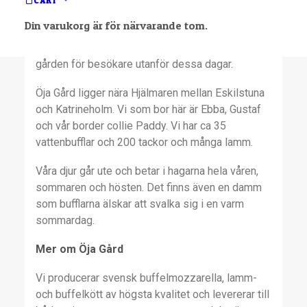
CART
då alla är välkomna ut till oss för att träffa djuren
Din varukorg är för närvarande tom.
och se vår verksamhet och brukar även ha öppet
under Aptitrundan Höst. Vi har inte öppet på
gården för besökare utanför dessa dagar.
Öja Gård ligger nära Hjälmaren mellan Eskilstuna
och Katrineholm. Vi som bor här är Ebba, Gustaf
och vår border collie Paddy. Vi har ca 35
vattenbufflar och 200 tackor och många lamm.
Våra djur går ute och betar i hagarna hela våren,
sommaren och hösten. Det finns även en damm
som bufflarna älskar att svalka sig i en varm
sommardag.
Mer om Öja Gård
Vi producerar svensk buffelmozzarella, lamm-
och buffelkött av högsta kvalitet och levererar till