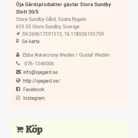
Öja Gårdsprodukter gästar Stora Sundby
Slott 30/5
Stora Sundby Gård, Södra flygeln
635 35 Stora Sundby, Sverige
59.269617291513, 16.118536155759
Se karta
Ebba Ankarcrona Wedén / Gustaf Wedén
076-1346006
info@ojagard.se
http://ojagard.se/
Facebook
Instagram
Köp