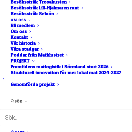
Besöksstråk Trosakusten
Besöksstråk Lill-Hjälmaren runt
Stora Sundby, Sverige
Besöksstråk Selaön
Öja Gårdsprodukter
OM OSS
Bli medlem
gästar Stora Sundby
Om oss
Kontakt
Vår historia
Slott 30/5
Våra stadgar
Poddar från Matklustret
PROJEKT
Framtidens matlogistik i Sörmland start 2026
BUTIK OCH GÅRDSFÖRSÄLJNING
Strukturell innovation för mer lokal mat 2024-2027
KÖTT
MEJERI
OST
Genomförda projekt
Vi gör buffelmozzarella och buffelyoghurt av
SÖK
mjölk från våra egna vattenbufflar. Vi säljer
numera även buffelmjölk i små mänger. Vi säljer
buffelkött och buffelburgare samt vissa
säsonger lammkött. Utöver det har vi lammfällar.
Vi anordnar oftast en Öppen Gårdsdag på våren