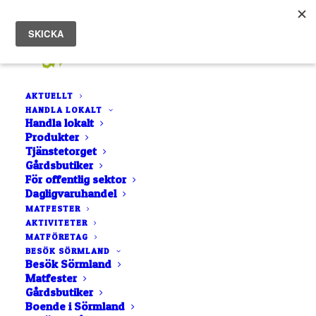
AKTUELLT
HANDLA LOKALT
Hem
Öja Gårdsprodukter gästar Stora Sundby Slott 30/5
Handla lokalt
Produkter
Tjänstetorget
Gårdsbutiker
För offentlig sektor
Dagligvaruhandel
MATFESTER
AKTIVITETER
MATFÖRETAG
BESÖK SÖRMLAND
Besök Sörmland
Matfester
Gårdsbutiker
Boende i Sörmland