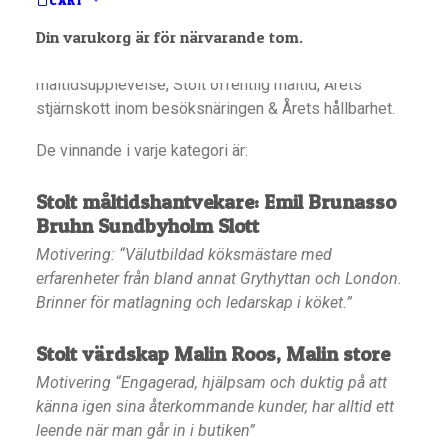
CART
Din varukorg är för närvarande tom.
Prisutdelning i följande kategorier ägde rum: Stolt
måltidshantvekare, Stolt värdskap, Bästa
måltidsupplevelse, Stolt offentlig måltid, Årets
stjärnskott inom besöksnäringen & Årets hållbarhet.
De vinnande i varje kategori är:
Stolt måltidshantvekare:
Emil Brunasso
Bruhn Sundbyholm Slott
Motivering: “Välutbildad köksmästare med
erfarenheter från bland annat Grythyttan och London.
Brinner för matlagning och ledarskap i köket.”
Stolt värdskap
Malin Roos, Malin store
Motivering “Engagerad, hjälpsam och duktig på att
känna igen sina återkommande kunder, har alltid ett
leende när man går in i butiken”