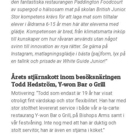
den fantastiska restaurangen Paddington Foodcourt
av supergod o hälsosam mat på skolan British Junior.
Stor kompetens krävs för att laga mat som tilltalar
elever i åldrarna 6-15 år men här äter eleverna med
glädje. Kompetensen är bred, från klimatsmarta inköp
till kunskaper om hur råvaran används utan något
svinn till innovation av nya rätter. Se gärna på
Instagram, matlagningsglädje i bästa (paj)form, lyx på
en tallrik och prisade av White Guide Junior!”
Årets stjärnskott inom besöksnäringen
Todd Hedström, Y-won Bar o Grill
Motivering: “Todd som endast är 19 år har visat
otroligt fint värdskap och stor flexibilitet. Han har med
stor stolthet levererat service i både vår a-la-carte
restaurang Y-won Bar o Grill, på Bishops Arms samt i
vår festvåning. Inte nog med att han är duktig och
stolt servitör, han är även en stjärna i köket.”