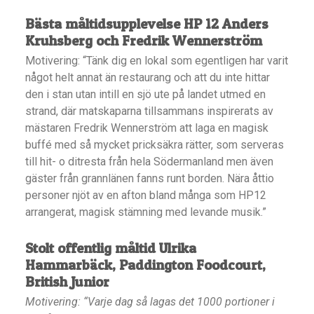
Bästa måltidsupplevelse
HP 12 Anders
Kruhsberg och Fredrik Wennerström
Motivering: “Tänk dig en lokal som egentligen har varit
något helt annat än restaurang och att du inte hittar
den i stan utan intill en sjö ute på landet utmed en
strand, där matskaparna tillsammans inspirerats av
mästaren Fredrik Wennerström att laga en magisk
buffé med så mycket pricksäkra rätter, som serveras
till hit- o ditresta från hela Södermanland men även
gäster från grannlänen fanns runt borden. Nära åttio
personer njöt av en afton bland många som HP12
arrangerat, magisk stämning med levande musik.”
Stolt offentlig måltid
Ulrika
Hammarbäck, Paddington Foodcourt,
British Junior
Motivering: “Varje dag så lagas det 1000 portioner i