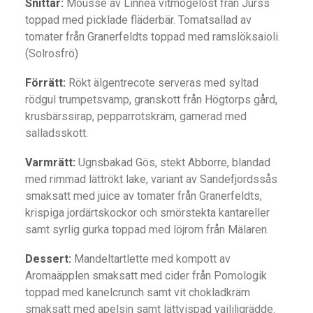
Snittar:
Mousse av Linnea vitmögelost från Jürss
toppad med picklade fläderbär. Tomatsallad av
tomater från Granerfeldts toppad med ramslöksaioli.
(Solrosfrö)
Förrätt:
Rökt älgentrecote serveras med syltad
rödgul trumpetsvamp, granskott från Högtorps gård,
krusbärssirap, pepparrotskräm, garnerad med
salladsskott.
Varmrätt:
Ugnsbakad Gös, stekt Abborre, blandad
med rimmad lättrökt lake, variant av Sandefjordssås
smaksatt med juice av tomater från Granerfeldts,
krispiga jordärtskockor och smörstekta kantareller
samt syrlig gurka toppad med löjrom från Mälaren.
Dessert:
Mandeltartlette med kompott av
Aromaäpplen smaksatt med cider från Pomologik
toppad med kanelcrunch samt vit chokladkräm
smaksatt med apelsin samt lättvispad vaililjgrädde.