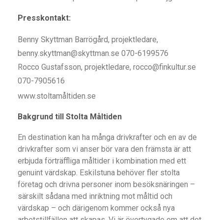
Presskontakt:
Benny Skyttman Barrögård, projektledare,
benny.skyttman@skyttman.se
070-6199576
Rocco Gustafsson, projektledare,
rocco@finkultur.se
070-7905616
www.stoltamåltiden.se
Bakgrund till Stolta Måltiden
En destination kan ha många drivkrafter och en av de
drivkrafter som vi anser bör vara den främsta är att
erbjuda förträffliga måltider i kombination med ett
genuint värdskap. Eskilstuna behöver fler stolta
företag och drivna personer inom besöksnäringen –
särskilt sådana med inriktning mot måltid och
värdskap – och därigenom kommer också nya
arbetstillfällen att skapas. Vi är övertygade om att det