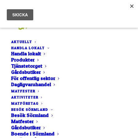
AKTUELLT
HANDLA LOKALT
Handla lokalt
Produkter
Vinnarna i Stolta
Tjänstetorget
Gårdsbutiker
Måltiden 2022 i
För offentlig sektor
Dagligvaruhandel
Eskilstuna
MATFESTER
AKTIVITETER
MATFÖRETAG
6 OKTOBER, 2022
|
IN
NYHET
|
AV
ROCCO GUSTAFSSON
BESÖK SÖRMLAND
Besök Sörmland
Matfester
Gårdsbutiker
Boende i Sörmland