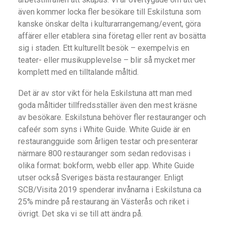
även kommer locka fler besökare till Eskilstuna som
kanske önskar delta i kulturarrangemang/event, göra
affärer eller etablera sina företag eller rent av bosätta
sig i staden. Ett kulturellt besök – exempelvis en
teater- eller musikupplevelse – blir så mycket mer
komplett med en tilltalande måltid.
Det är av stor vikt för hela Eskilstuna att man med
goda måltider tillfredsställer även den mest kräsne
av besökare. Eskilstuna behöver fler restauranger och
cafeér som syns i White Guide. White Guide är en
restaurangguide som årligen testar och presenterar
närmare 800 restauranger som sedan redovisas i
olika format: bokform, webb eller app. White Guide
utser också Sveriges bästa restauranger. Enligt
SCB/Visita 2019 spenderar invånarna i Eskilstuna ca
25% mindre på restaurang än Västerås och riket i
övrigt. Det ska vi se till att ändra på.