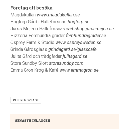
Företag att besöka
:
Magdakullan
www.magdakullan.se
Högtorp Gård i Hälleforsnäs
hogtorp.se
Jürss Mejeri i Hälleforsnäs
webshop.jurssmejeri.se
Pizzeria Femhundra grader
femhundragrader.se
Osprey Farm & Studio
www.ospreysweden.se
Grinda Gårdsglass
grindagard.se/glasscafe
Julita Gård och trädgårdar
julitagard.se
Stora Sundby Slott
storasundby.com
Emma Grön Krog & Kafé
www.emmagron.se
RESEREPORTAGE
SENASTE INLÄGGEN