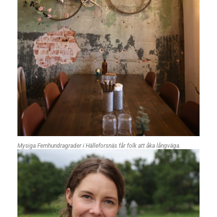
Mysiga Femhundragrader i Hälleforsnäs får folk att åka långväga.