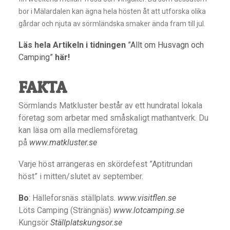
bor i Mälardalen kan ägna hela hösten åt att utforska olika
gårdar och njuta av sörmländska smaker ända fram till jul.
Läs hela Artikeln i tidningen
”Allt om Husvagn och
Camping”
här!
FAKTA
Sörmlands Matkluster består av ett hundratal lokala
företag som arbetar med småskaligt mathantverk. Du
kan läsa om alla medlemsföretag
på
www.matkluster.se
Varje höst arrangeras en skördefest ”Aptitrundan
höst” i mitten/slutet av september.
Bo
: Hälleforsnäs ställplats.
www.visitflen.se
Löts Camping (Strängnäs)
www.lotcamping.se
Kungsör
Ställplatskungsor.se