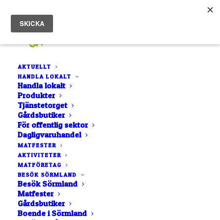
AKTUELLT
HANDLA LOKALT
Handla lokalt
Produkter
Tjänstetorget
Resereportage -
Gårdsbutiker
För offentlig sektor
Smarrigt i Sörmland
Dagligvaruhandel
MATFESTER
AKTIVITETER
27 DECEMBER, 2025
|
IN
AKTUELLT
|
AV
ROCCO GUSTAFSSON
MATFÖRETAG
BESÖK SÖRMLAND
Besök Sörmland
Matfester
Gårdsbutiker
Boende i Sörmland