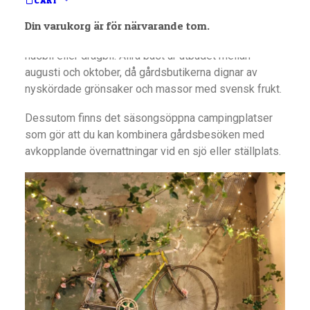
CART
Under sensommaren och en bra bit in på höstkanten
Din varukorg är för närvarande tom.
är Sörmland som gjord för fina gårdsrundor med
husbil eller dragbil. Allra bäst är utbudet mellan
augusti och oktober, då gårdsbutikerna dignar av
nyskördade grönsaker och massor med svensk frukt.
Dessutom finns det säsongsöppna campingplatser
som gör att du kan kombinera gårdsbesöken med
avkopplande övernattningar vid en sjö eller ställplats.