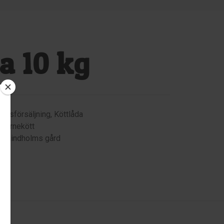
a 10 kg
årdsförsäljning
,
Köttlåda
ekarnekött
 – Lindholms gård