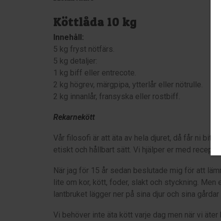
Köttlåda 10 kg
Innehåll:
5 kg fryst nötfärs.
5 kg detaljer:
1 kg biff eller entrecote.
2 kg högrev, märgpipa, ytterlår eller nötrulle.
2 kg innanlår, fransyska eller rostbiff.
Rekarnekött
Vår filosofi är att äta av hela djuret, då får ni bita
etiskt och hållbart sätt. Vi hjälper er med recept 
När jag för 15 år sedan beslutade mig för att lä
lite om kor, kött, foder, slakt och styckning. Men
lantbruket lägger ner på sina djur och sina gårdar 
Vi behöver inte äta kött varje dag men när vi äter kö