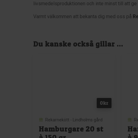
livsmedelsproduktionen och inte minst till att g
Varmt välkommen att bekanta dig med oss på
R
Du kanske också gillar …
0
kr
Rekarnekött - Lindholms gård
R
Hamburgare 20 st
Ha
à 150 gr
à 