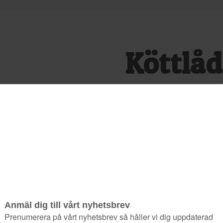
Köttlåd
Kategorier
Butik och g
Etiketter
Köttlåda
,
R
Producent
Rekarnekött
BESKRIVNING