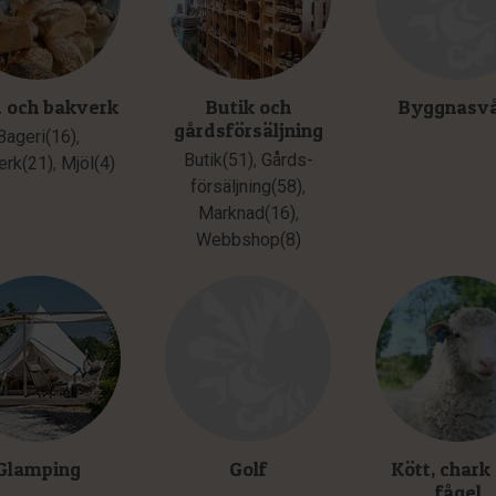
 och bakverk
Butik och
Byggnasv
gårdsförsäljning
Bageri(16)
,
Butik(51)
,
Gårds­
erk(21)
,
Mjöl(4)
försäljning(58)
,
Marknad(16)
,
Webbshop(8)
Glamping
Golf
Kött, chark
fågel