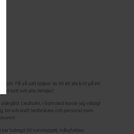
ötkött. På så sätt hjälper du till att äta kött på ett
vårt kött och alla detaljer!
 släkgård, Lindholm, i Sörmland kunde jag väldigt
rg, tid och kraft lantbrukare och personal inom
rsvunnit.
et har bidragit till kretsloppet, mångfalden,