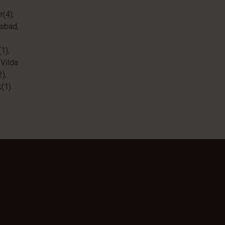
r(4)
,
sbad
,
(1)
,
,
Vilda
2)
,
(1)