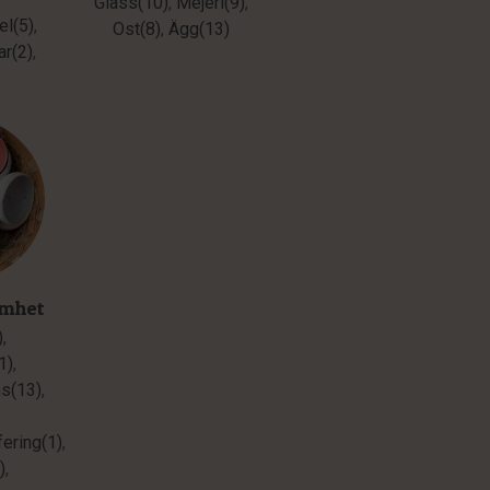
Glass(10)
,
Mejeri(9)
,
el(5)
,
Ost(8)
,
Ägg(13)
ar(2)
,
amhet
)
,
1)
,
ns(13)
,
ering(1)
,
)
,