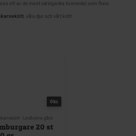
e oss ett av de mest näringsrika livsmedel som finns.
ekarnekött
, våra djur och vårt kött!
0
kr
ekarnekött - Lindholms gård
mburgare 20 st
90 gr