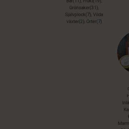
Bär(11)
,
Frukt(19)
,
Grönsaker(31)
,
Självplock(7)
,
Vilda
växter(2)
,
Örter(7)
Inl
Ka
Marme