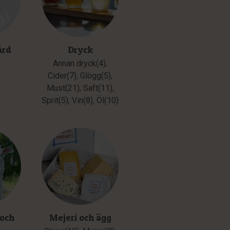
ård
Dryck
Annan dryck(4)
,
Cider(7)
,
Glögg(5)
,
Must(21)
,
Saft(11)
,
Sprit(5)
,
Vin(8)
,
Öl(10)
 och
Mejeri och ägg