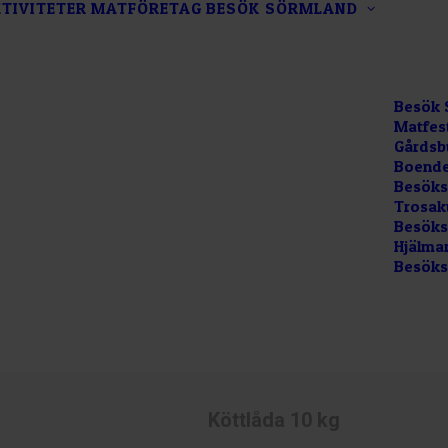
TIVITETER
MATFÖRETAG
BESÖK SÖRMLAND
Besök 
Matfes
Gårdsb
Boende
Besöks
Trosak
Besökss
Hjälma
Besöks
Köttlåda 10 kg