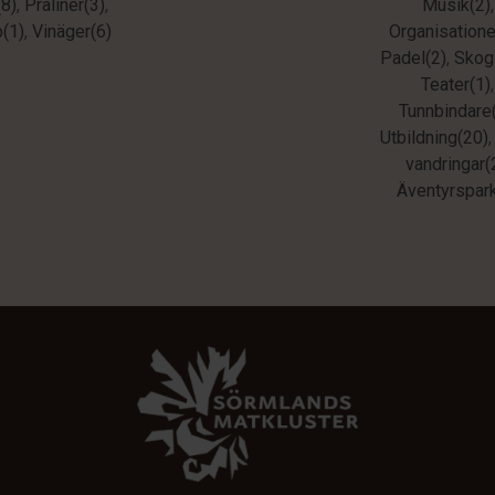
(8)
,
Praliner(3)
,
Musik(2)
,
p(1)
,
Vinäger(6)
Organisatione
Padel(2)
,
Skog
Teater(1)
,
Tunnbindare
Utbildning(20)
vandringar(
Äventyrspark