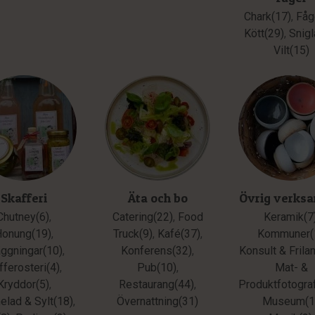
Chark(17)
,
Fåg
Kött(29)
,
Snigl
Vilt(15)
Skafferi
Äta och bo
Övrig verks
Chutney(6)
,
Catering(22)
,
Food
Keramik(7
Honung(19)
,
Truck(9)
,
Kafé(37)
,
Kommuner(
äggningar(10)
,
Konferens(32)
,
Konsult & Frila
fferosteri(4)
,
Pub(10)
,
Mat- &
Kryddor(5)
,
Restaurang(44)
,
Produktfotograf
lad & Sylt(18)
,
Övernattning(31)
Museum(1