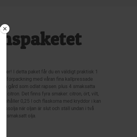
umspaketet
riser! I detta paket får du en väldigt praktisk 1
 glasförpackning med våran fina kallpressade
ilken gård som odlat rapsen. plus 4 smaksatta
a citron. Det finns fyra smaker: citron, ört, vilt,
nnehåller 0,25 l och flaskorna med kryddor i kan
apsolja när oljan är slut och ställ undan i två
ng smaksatt olja.