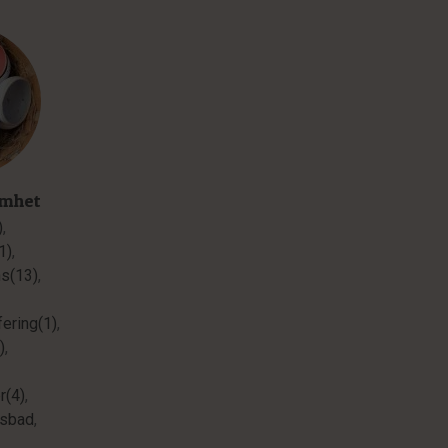
amhet
)
,
1)
,
ns(13)
,
ering(1)
,
)
,
r(4)
,
sbad
,