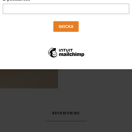
39 i lager
Jubileumspaketet
LÄGG TI
mängd
Kategori
Olja
Etikett
Julita Raps
Producent
Julita Rapsol
BESKRIVNING