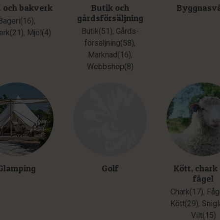
 och bakverk
Butik och
Byggnasv
gårdsförsäljning
Bageri(16)
,
Butik(51)
,
Gårds­
erk(21)
,
Mjöl(4)
försäljning(58)
,
Marknad(16)
,
Webbshop(8)
Glamping
Golf
Kött, chark
fågel
Chark(17)
,
Fåg
Kött(29)
,
Snigl
Vilt(15)