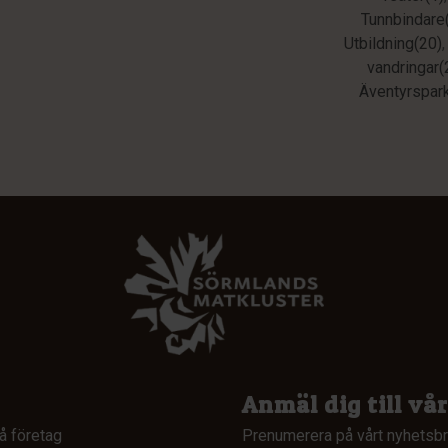
Tunnbindare
Utbildning(20)
vandringar(
Äventyrspark
Anmäl dig till vå
å företag
Prenumerera på vårt nyhetsbr