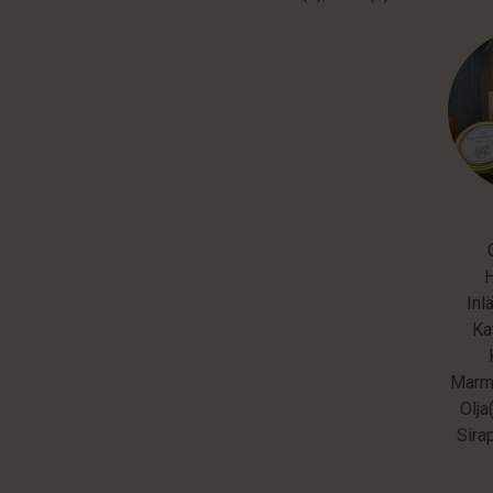
Inl
Ka
Marme
Olja
Sira