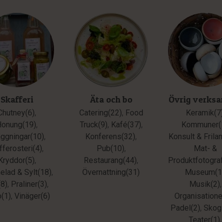
Skafferi
Äta och bo
Övrig verks
Chutney(6)
,
Catering(22)
,
Food
Keramik(7
Honung(19)
,
Truck(9)
,
Kafé(37)
,
Kommuner(
äggningar(10)
,
Konferens(32)
,
Konsult & Frila
fferosteri(4)
,
Pub(10)
,
Mat- &
Kryddor(5)
,
Restaurang(44)
,
Produktfotograf
lad & Sylt(18)
,
Övernattning(31)
Museum(1
(8)
,
Praliner(3)
,
Musik(2)
,
p(1)
,
Vinäger(6)
Organisatione
Padel(2)
,
Skog
Teater(1)
,