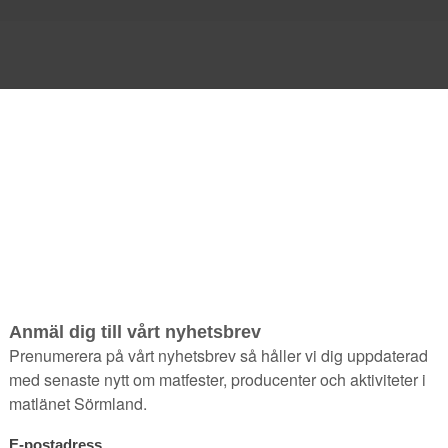
Jubile
300
kr
Vi firar 30 år med jubileumsp
liters förp. och en vackrare
rapsolja på flaskorna står v
oljor med äkta kryddor och äkt
och en med chili/vitlök.
De i
med fördel fyllas på med ny r
veckor så har du en ny omgå
Nyttigt och gott!