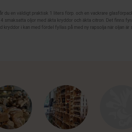
får du en väldigt praktisk 1 liters förp. och en vackrare glasförp
4 smaksatta oljor med äkta kryddor och äkta citron. Det finns fyra 
d kryddor i kan med fördel fyllas på med ny rapsolja när oljan är s