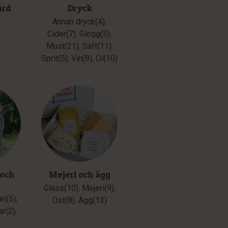
ård
Dryck
Annan dryck(4)
,
Cider(7)
,
Glögg(5)
,
Must(21)
,
Saft(11)
,
Sprit(5)
,
Vin(8)
,
Öl(10)
 och
Mejeri och ägg
Glass(10)
,
Mejeri(9)
,
el(5)
,
Ost(8)
,
Ägg(13)
ar(2)
,