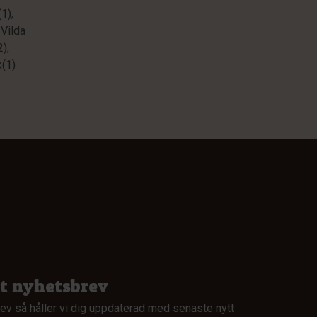
(1)
,
,
Vilda
2)
,
(1)
rt nyhetsbrev
ev så håller vi dig uppdaterad med senaste nytt