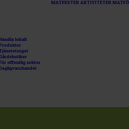
MATFESTER
AKTIVITETER
MATFÖ
Handla lokalt
Produkter
Tjänstetorget
Gårdsbutiker
För offentlig sektor
Dagligvaruhandel