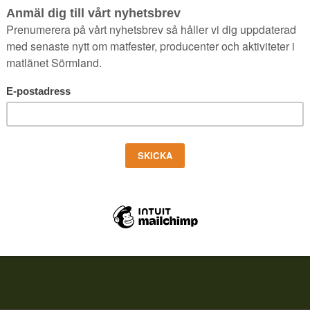
UNI, 2022
|
IN
AKTUELLT
,
NYA MEDLEMMAR
|
AV
CHRISTER NORDQ