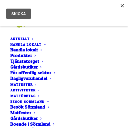
AKTUELLT
HANDLA LOKALT
Handla lokalt
Produkter
Tjänstetorget
Gårdsbutiker
Nya medlemmar!
För offentlig sektor
Dagligvaruhandel
MATFESTER
22 JANUARI, 2024
|
IN
AKTUELLT
,
NYA MEDLEMMAR
|
AV
TOBIAS
ANDERSSON
AKTIVITETER
MATFÖRETAG
BESÖK SÖRMLAND
Besök Sörmland
Matfester
Gårdsbutiker
Boende i Sörmland