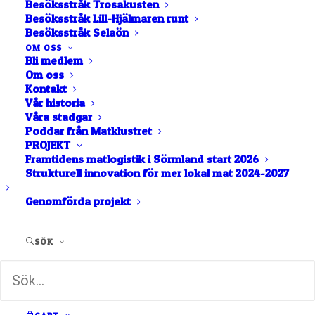
Besöksstråk Trosakusten
Besöksstråk Lill-Hjälmaren runt
Besöksstråk Selaön
Varmt välkommen till
OM OSS
Bli medlem
Sörmlands Matkluster!
Om oss
Kontakt
Våra senaste medlemmar.
Vår historia
Invalda i Sörmlands Matkluster 21 januari – 24.
Våra stadgar
Poddar från Matklustret
Solbackens småbruk
PROJEKT
Framtidens matlogistik i Sörmland start 2026
Mälsåkers vingård
Strukturell innovation för mer lokal mat 2024-2027
Hoppas ni ska trivas och utvecklas med oss.
Genomförda projekt
Tillsammans skapar vi något unikt!
Varmt välkomna önskar styrelsen samt övriga
medlemmar.
SÖK