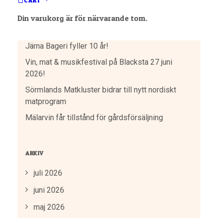
CART
SENASTE INLÄGGEN
Din varukorg är för närvarande tom.
Dags för bättre logistik – vill du vara med?
Järna Bageri fyller 10 år!
Vin, mat & musikfestival på Blacksta 27 juni
2026!
Sörmlands Matkluster bidrar till nytt nordiskt
matprogram
Mälarvin får tillstånd för gårdsförsäljning
ARKIV
juli 2026
juni 2026
maj 2026