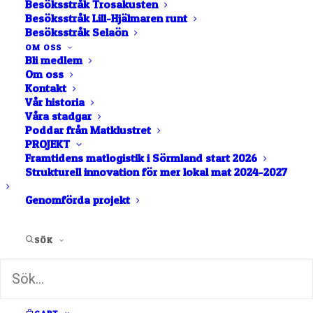
Besöksstråk Trosakusten
Besöksstråk Lill-Hjälmaren runt
Besöksstråk Selaön
Magasinet Stolt mat i Sörmland är klart.
OM OSS
Bli medlem
Om oss
Kontakt
Vår historia
Våra stadgar
Poddar från Matklustret
PROJEKT
Framtidens matlogistik i Sörmland start 2026
Strukturell innovation för mer lokal mat 2024-2027
Genomförda projekt
SÖK