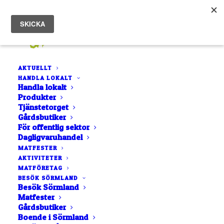
AKTUELLT
HANDLA LOKALT
Handla lokalt
Produkter
Tjänstetorget
Ny nummer av Stolt
Gårdsbutiker
För offentlig sektor
Magasin.
Dagligvaruhandel
MATFESTER
AKTIVITETER
22 MAJ, 2024
|
IN
AKTUELLT
|
AV
ROCCO GUSTAFSSON
MATFÖRETAG
BESÖK SÖRMLAND
Besök Sörmland
Matfester
Gårdsbutiker
Boende i Sörmland