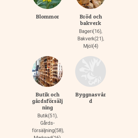
Blommor
Bröd och
bakverk
Bageri(16)
,
Bakverk(21)
,
Mjöl(4)
Butik och
Byggnasvår
gårdsförsälj
d
ning
Butik(51)
,
Gårds­
försäljning(58)
,
Marknad(16)
,