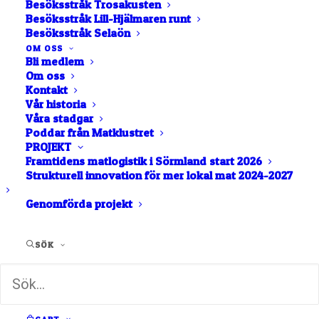
Besöksstråk Trosakusten
Besöksstråk Lill-Hjälmaren runt
Besöksstråk Selaön
OM OSS
Visar 1 - 1 av 1 lokala matföretag taggade med
Bli medlem
Om oss
"Ställplats".
Kontakt
Vår historia
LISTA
NÄRA MIG
Våra stadgar
Poddar från Matklustret
KARTA
PROJEKT
BOKSTAVSORDNING
Framtidens matlogistik i Sörmland start 2026
Strukturell innovation för mer lokal mat 2024-2027
Genomförda projekt
SÖK