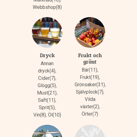
Webbshop(8)
Dryck
Frukt och
grönt
Annan
Bär(11)
,
dryck(4)
,
Frukt(19)
,
Cider(7)
,
Grönsaker(31)
,
Glögg(5)
,
Självplock(7)
,
Must(21)
,
Vilda
Saft(11)
,
växter(2)
,
Sprit(5)
,
Örter(7)
Vin(8)
,
Öl(10)