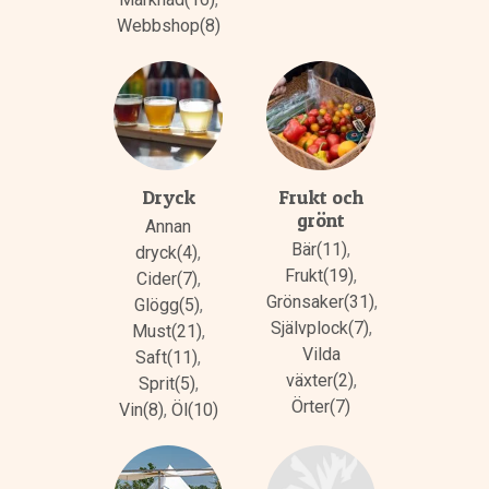
Webbshop(8)
Dryck
Frukt och
grönt
Annan
Bär(11)
,
dryck(4)
,
Frukt(19)
,
Cider(7)
,
Grönsaker(31)
,
Glögg(5)
,
Självplock(7)
,
Must(21)
,
Vilda
Saft(11)
,
växter(2)
,
Sprit(5)
,
Örter(7)
Vin(8)
,
Öl(10)