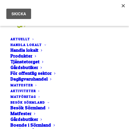
AKTUELLT
HANDLA LOKALT
Handla lokalt
Produkter
Tjänstetorget
Gårdsbutiker
För offentlig sektor
myskankor
Dagligvaruhandel
MATFESTER
AKTIVITETER
MATFÖRETAG
BESÖK SÖRMLAND
Besök Sörmland
Matfester
Gårdsbutiker
Boende i Sörmland