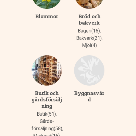
Blommor
Bröd och
bakverk
Bageri(16)
,
Bakverk(21)
,
Mjöl(4)
Butik och
Byggnasvår
gårdsförsälj
d
ning
Butik(51)
,
Gårds­
försäljning(58)
,
Marknad(16)
,