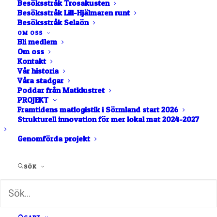
Besöksstråk Trosakusten
Besöksstråk Lill-Hjälmaren runt
Besöksstråk Selaön
OM OSS
Visar 1 - 1 av 1 lokala matföretag taggade med
Bli medlem
Om oss
"myskankor".
Kontakt
Vår historia
LISTA
NÄRA MIG
Våra stadgar
Poddar från Matklustret
KARTA
PROJEKT
BOKSTAVSORDNING
Framtidens matlogistik i Sörmland start 2026
Strukturell innovation för mer lokal mat 2024-2027
Genomförda projekt
SÖK