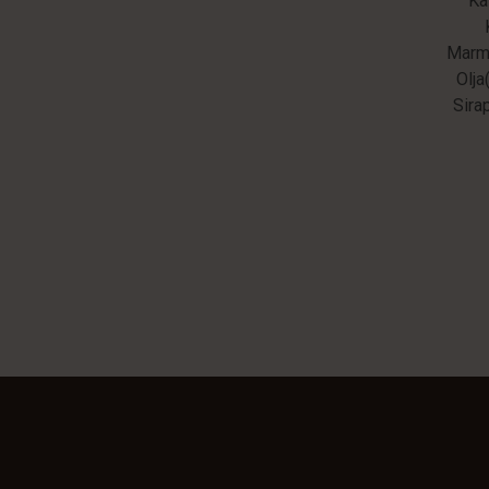
Ka
Marme
Olja
Sira