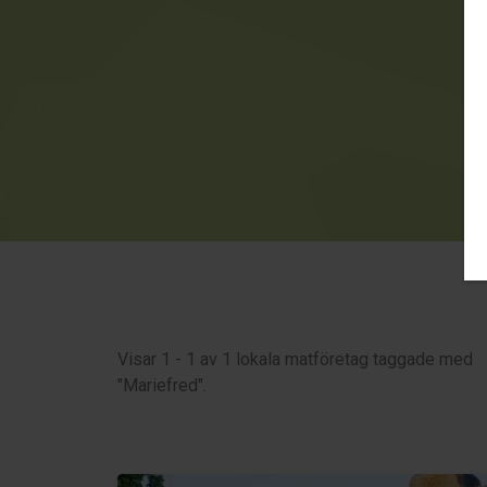
Visar 1 - 1 av 1 lokala matföretag taggade med
"Mariefred".