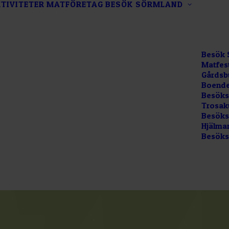
TIVITETER
MATFÖRETAG
BESÖK SÖRMLAND
Besök 
Matfes
Gårdsb
Boende
Besöks
Trosak
Besökss
Hjälma
Besöks