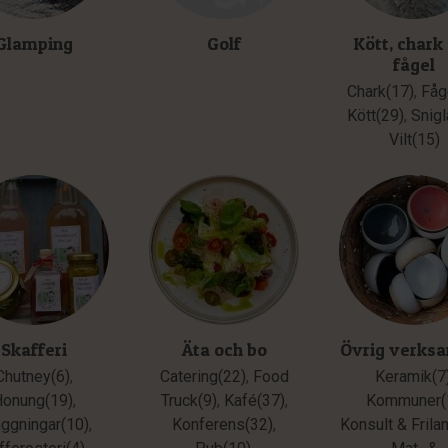
Glamping
Golf
Kött, chark
fågel
Chark(17)
,
Fåg
Kött(29)
,
Snigl
Vilt(15)
Skafferi
Äta och bo
Övrig verks
Chutney(6)
,
Catering(22)
,
Food
Keramik(7
Honung(19)
,
Truck(9)
,
Kafé(37)
,
Kommuner(
äggningar(10)
,
Konferens(32)
,
Konsult & Frila