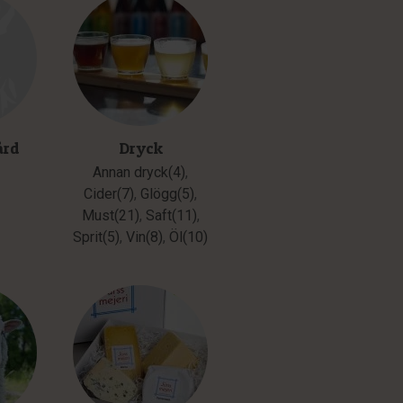
ård
Dryck
Annan dryck(4)
,
Cider(7)
,
Glögg(5)
,
Must(21)
,
Saft(11)
,
Sprit(5)
,
Vin(8)
,
Öl(10)