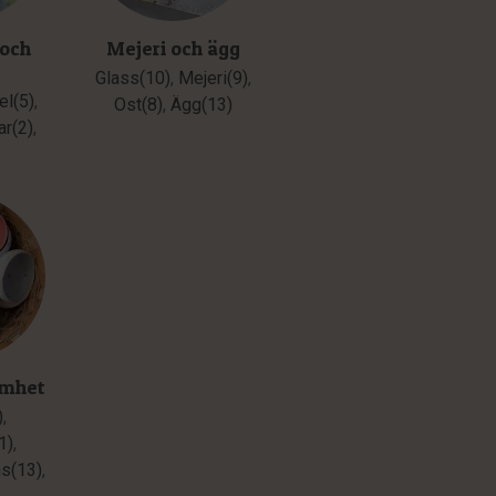
 och
Mejeri och ägg
Glass(10)
,
Mejeri(9)
,
el(5)
,
Ost(8)
,
Ägg(13)
ar(2)
,
amhet
)
,
1)
,
ns(13)
,