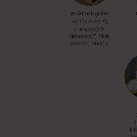
Frukt och grönt
Bär(11)
,
Frukt(19)
,
Grönsaker(31)
,
Självplock(7)
,
Vilda
växter(2)
,
Örter(7)
Inl