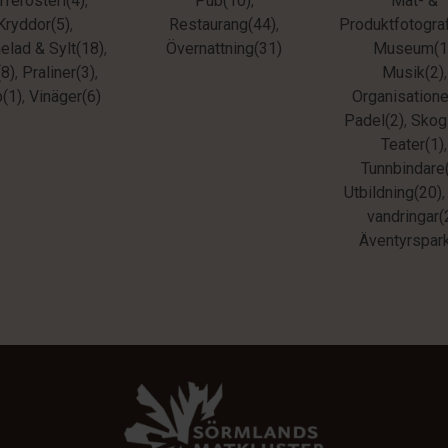
fferosteri(4)
,
Pub(10)
,
Mat- &
Kryddor(5)
,
Restaurang(44)
,
Produktfotograf
lad & Sylt(18)
,
Övernattning(31)
Museum(1
(8)
,
Praliner(3)
,
Musik(2)
,
p(1)
,
Vinäger(6)
Organisatione
Padel(2)
,
Skog
Teater(1)
,
Tunnbindare
Utbildning(20)
vandringar(
Äventyrspark