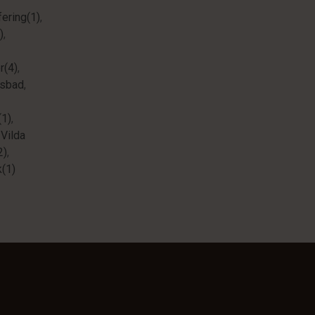
ering(1)
,
)
,
r(4)
,
sbad
,
(1)
,
,
Vilda
2)
,
(1)