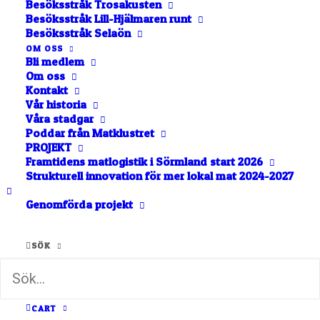
Besöksstråk Trosakusten
Besöksstråk Lill-Hjälmaren runt
Besöksstråk Selaön
OM OSS
Visar 1 - 1 av 1 lokala matföretag taggade med "jul".
Bli medlem
Om oss
Kontakt
LISTA
NÄRA MIG
Vår historia
Våra stadgar
KARTA
Poddar från Matklustret
BOKSTAVSORDNING
PROJEKT
Framtidens matlogistik i Sörmland start 2026
Strukturell innovation för mer lokal mat 2024-2027
Hånö Säteri
Vi är ett familjeföretag med en lång
Genomförda projekt
historisk anknytning till platsen. Vi…
SÖK
Tystberga
CART