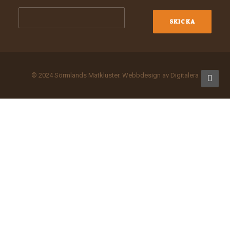
© 2024 Sörmlands Matkluster. Webbdesign av
Digitalera
Privacy Preference Center
Privacy Preferences
Denna webbplats använder kakor (cookies) för att garantera
bästa möjliga användarupplevelse. Om du fortsätter att använda
webbplatsen, accepterar du användningen av kakor.
OK