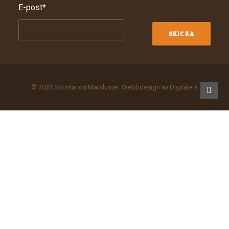
E-post
*
© 2024 Sörmlands Matkluster. Webbdesign av
Digitalera
Privacy Preference Center
Privacy Preferences
Denna webbplats använder kakor (cookies) för att garantera
bästa möjliga användarupplevelse. Om du fortsätter att använda
webbplatsen, accepterar du användningen av kakor.
OK