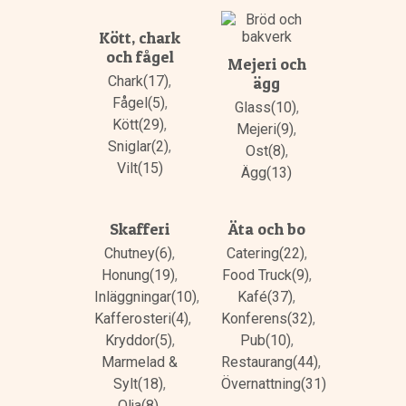
Kött, chark
och fågel
Mejeri och
Chark(17)
,
ägg
Fågel(5)
,
Glass(10)
,
Kött(29)
,
Mejeri(9)
,
Sniglar(2)
,
Ost(8)
,
Vilt(15)
Ägg(13)
Skafferi
Äta och bo
Chutney(6)
,
Catering(22)
,
Honung(19)
,
Food Truck(9)
,
Inläggningar(10)
,
Kafé(37)
,
Kafferosteri(4)
,
Konferens(32)
,
Kryddor(5)
,
Pub(10)
,
Marmelad &
Restaurang(44)
,
Sylt(18)
,
Övernattning(31)
Olja(8)
,