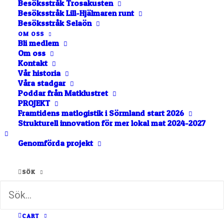
Besöksstråk Trosakusten
Besöksstråk Lill-Hjälmaren runt
Besöksstråk Selaön
OM OSS
Visar 1 - 2 av 2 lokala matföretag taggade med
Bli medlem
Om oss
"bipollen".
Kontakt
Vår historia
LISTA
NÄRA MIG
Våra stadgar
Poddar från Matklustret
KARTA
PROJEKT
BOKSTAVSORDNING
Framtidens matlogistik i Sörmland start 2026
Strukturell innovation för mer lokal mat 2024-2027
Stavtorps Gårdsbutik och
Stavtorps Musteri
Delikatesser
I hjärtat av Sörmland hittar ni Stavtorps
Genomförda projekt
Honung och Musteri. Vi har öppet…
I hjärtat av Sörmland, mitt i mysiga
Malmköping finns vår butik med…
SÖK
Malmköping
Malmköping
CART