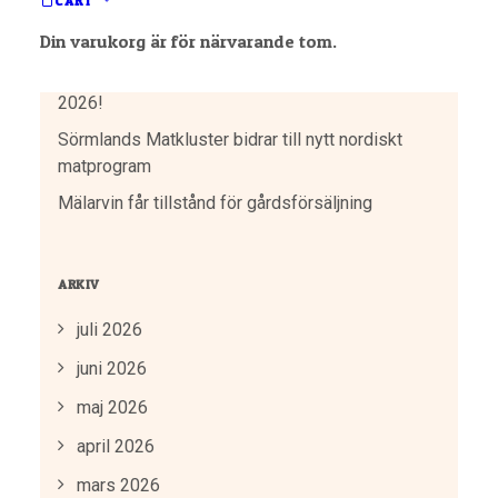
CART
Dags för bättre logistik – vill du vara med?
Järna Bageri fyller 10 år!
Din varukorg är för närvarande tom.
Vin, mat & musikfestival på Blacksta 27 juni
2026!
Sörmlands Matkluster bidrar till nytt nordiskt
matprogram
Mälarvin får tillstånd för gårdsförsäljning
ARKIV
juli 2026
juni 2026
maj 2026
april 2026
mars 2026