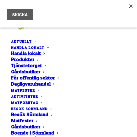
AKTUELLT
HANDLA LOKALT
Handla lokalt
Produkter
Tjänstetorget
Julmarknad på Öster
Gårdsbutiker
För offentlig sektor
Malma
Dagligvaruhandel
MATFESTER
AKTIVITETER
30 OKTOBER, 2019
|
IN
OKATEGORISERADE
|
AV
ROCCO GUSTAFSSON
MATFÖRETAG
BESÖK SÖRMLAND
Besök Sörmland
Matfester
Gårdsbutiker
Boende i Sörmland