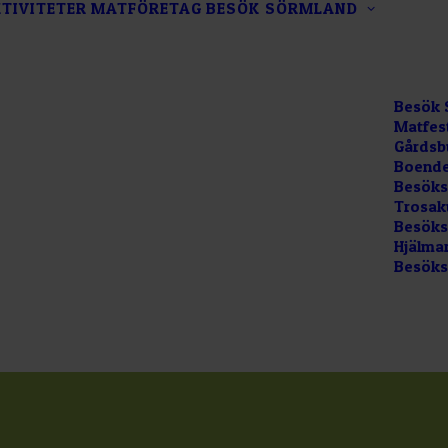
TIVITETER
MATFÖRETAG
BESÖK SÖRMLAND
Besök 
Matfes
Gårdsb
Boende
Besöks
Trosak
Besökss
Hjälma
Besöks