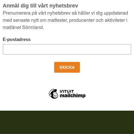
4 JUNI, 2020
|
IN
AKTUELLT
|
AV
ROCCO GUSTAFSSON