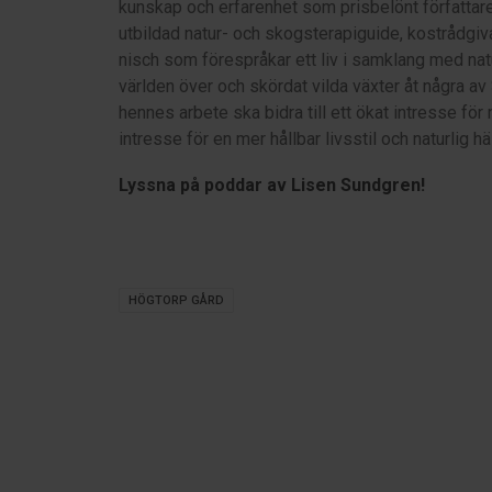
kunskap och erfarenhet som prisbelönt författare
utbildad natur- och skogsterapiguide, kostrådgiv
nisch som förespråkar ett liv i samklang med na
världen över och skördat vilda växter åt några a
hennes arbete ska bidra till ett ökat intresse för
intresse för en mer hållbar livsstil och naturlig hä
Lyssna på poddar av Lisen Sundgren!
HÖGTORP GÅRD