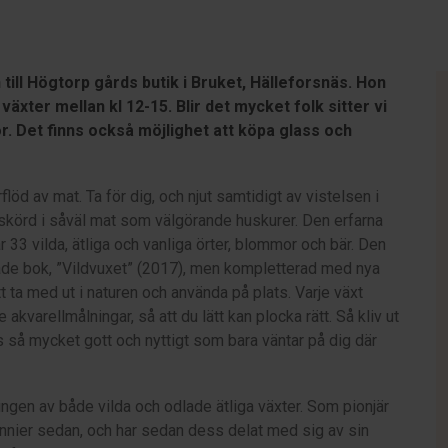
ill Högtorp gårds butik i Bruket, Hälleforsnäs. Hon
växter mellan kl 12-15. Blir det mycket folk sitter vi
r. Det finns också möjlighet att köpa glass och
flöd av mat. Ta för dig, och njut samtidigt av vistelsen i
 skörd i såväl mat som välgörande huskurer. Den erfarna
33 vilda, ätliga och vanliga örter, blommor och bär. Den
tade bok, ”Vildvuxet” (2017), men kompletterad med nya
tt ta med ut i naturen och använda på plats. Varje växt
kvarellmålningar, så att du lätt kan plocka rätt. Så kliv ut
ns så mycket gott och nyttigt som bara väntar på dig där
ngen av både vilda och odlade ätliga växter. Som pionjär
nnier sedan, och har sedan dess delat med sig av sin