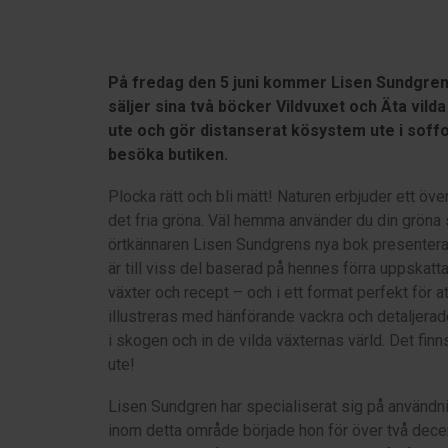
På fredag den 5 juni kommer Lisen Sundgren t
säljer sina två böcker Vildvuxet och Äta vilda 
ute och gör distanserat kösystem ute i soffo
besöka butiken.
Plocka rätt och bli mätt! Naturen erbjuder ett över
det fria gröna. Väl hemma använder du din gröna
örtkännaren Lisen Sundgrens nya bok presenterar 
är till viss del baserad på hennes förra uppskat
växter och recept – och i ett format perfekt för a
illustreras med hänförande vackra och detaljerade a
i skogen och in de vilda växternas värld. Det fin
ute!
Lisen Sundgren har specialiserat sig på användni
inom detta område började hon för över två dece