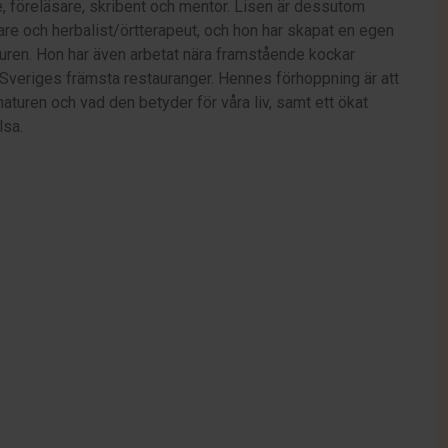
, föreläsare, skribent och mentor. Lisen är dessutom
are och herbalist/örtterapeut, och hon har skapat en egen
turen. Hon har även arbetat nära framstående kockar
v Sveriges främsta restauranger. Hennes förhoppning är att
 naturen och vad den betyder för våra liv, samt ett ökat
lsa.